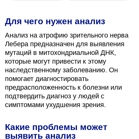
«Парус»
Адрес
Для чего нужен анализ
399000, г. Липецк, Плехановское лесничество,
Ленинский лесхоз, квартал 67
Анализ на атрофию зрительного нерва
Понедельник — четверг
Лебера предназначен для выявления
08:00–16:45
перерыв 12:00–12:30
мутаций в митохондриальной ДНК,
Пятница
которые могут привести к этому
08:00–15:45
перерыв 12:00–12:30
наследственному заболеванию. Он
Администратор
помогает диагностировать
+7 (4742) 72-73-31
предрасположенность к болезни или
подтвердить диагноз у людей с
симптомами ухудшения зрения.
Какие проблемы может
Версия для слабовидящих
выявить анализ