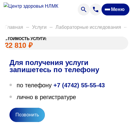
Анализы
Меню
Диагностика
Акции
Главная
Услуги
Лабораторные исследования
Д
Пациентам
СТОИМОСТЬ УСЛУГИ:
Вакансии
22 810
₽
Для получения услуги
О нас
запишетесь по телефону
Отзывы
по телефону
+7 (4742) 55-55-43
Закупки
лично в регистратуре
Вопрос — ответ
Направления деятельности
Позвонить
Новости