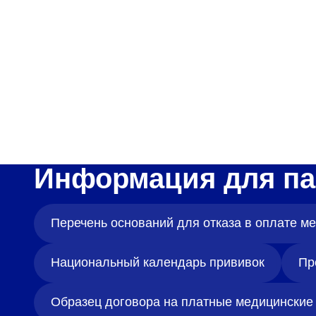
Адрес
398005, г. Липецк, пл. Металлургов, 1
Понедельник — пятница 7:30–20:00
Суббота 08:00–16:00
Регистратура
Информация для па
+7 (4742) 55-55-43
Перечень оснований для отказа в оплате 
Национальный календарь прививок
Пр
Образец договора на платные медицинские 