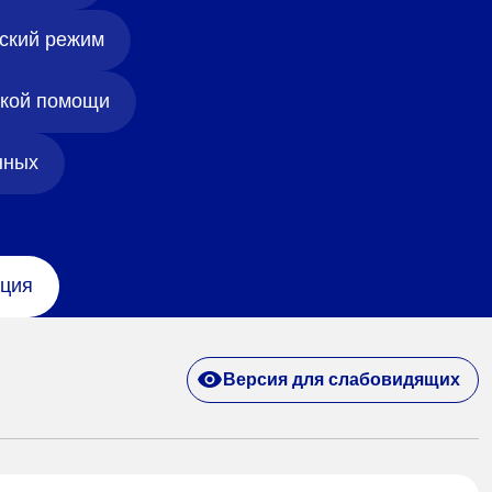
ский режим
ской помощи
нных
ция
Версия для слабовидящих