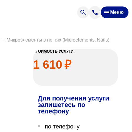
Меню
Отзывы
Вопрос — ответ
ости
Новости
Микроэлементы в ногтях (Microelements, Nails)
Спроси врача
СТОИМОСТЬ УСЛУГИ:
1 610
₽
Для получения услуги
ящих
запишетесь по
телефону
офилакторий «Парус»
по телефону