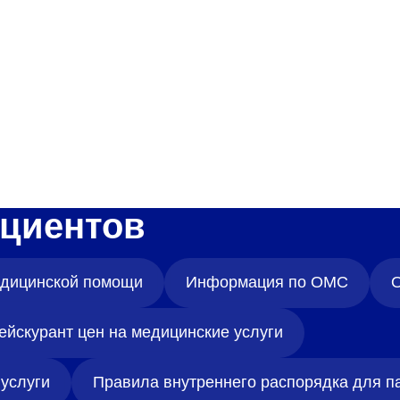
Адрес
399000, г. Липецк, П
Ленинский лесхоз, к
Понедельник — четверг
08:00–16:45
перерыв 12:00–12:30
Пятница
08:00–15:45
перерыв 12:00–12:30
Администратор
циентов
+7 (4742) 72-73-31
медицинской помощи
Информация по ОМС
О
ейскурант цен на медицинские услуги
услуги
Правила внутреннего распорядка для п