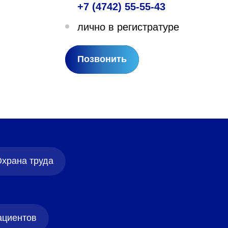
+7 (4742) 55-55-43
лехановское лесничество,
лично в регистратуре
вартал 67
Позвонить
храна труда
ациентов