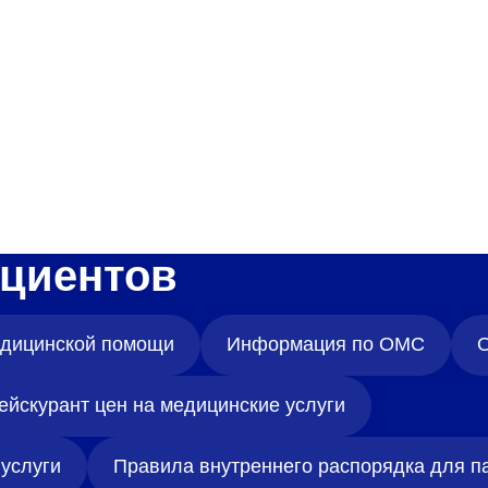
Адрес
399000, г. Липецк, П
Ленинский лесхоз, к
Понедельник — четверг
08:00–16:45
перерыв 12:00–12:30
Пятница
08:00–15:45
перерыв 12:00–12:30
Администратор
циентов
+7 (4742) 72-73-31
медицинской помощи
Информация по ОМС
О
ейскурант цен на медицинские услуги
услуги
Правила внутреннего распорядка для п