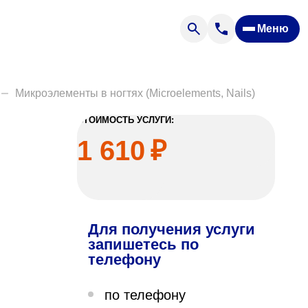
Меню
Отзывы
Вопрос — ответ
ости
Новости
Микроэлементы в ногтях (Microelements, Nails)
Спроси врача
СТОИМОСТЬ УСЛУГИ:
1 610
₽
Для получения услуги
ящих
запишетесь по
телефону
офилакторий «Парус»
по телефону