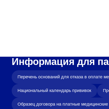
Адрес
398005, г. Липецк, пл. Металлургов, 1
Понедельник — пятница 7:30–20:00
Суббота 08:00–16:00
Регистратура
Информация для па
+7 (4742) 55-55-43
Перечень оснований для отказа в оплате 
Национальный календарь прививок
Пр
Образец договора на платные медицинские 