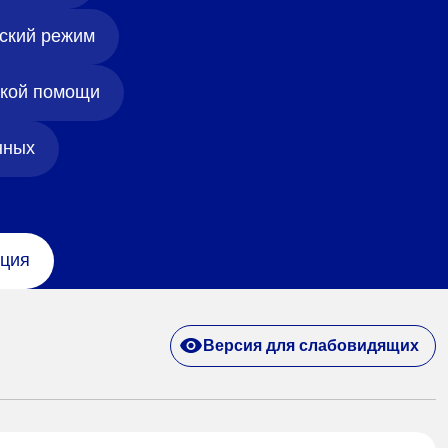
ский режим
ской помощи
нных
ция
Версия для слабовидящих