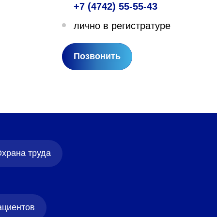
+7 (4742) 55-55-43
лехановское лесничество,
лично в регистратуре
вартал 67
Позвонить
храна труда
ациентов