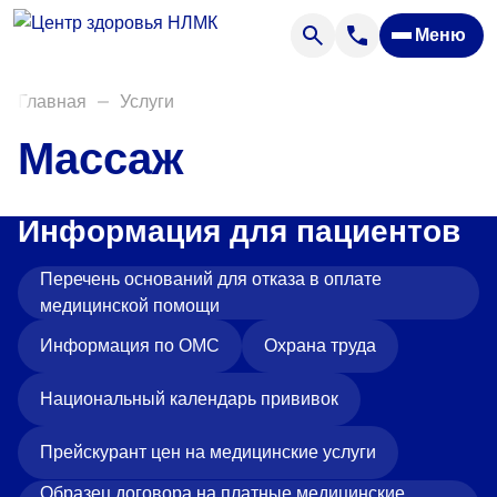
Анализы
Меню
Диагностика
Акции
Главная
Услуги
Пациентам
Массаж
Вакансии
Информация для пациентов
О нас
Перечень оснований для отказа в оплате
Отзывы
медицинской помощи
Закупки
Информация по ОМС
Охрана труда
Вопрос — ответ
Национальный календарь прививок
Направления деятельности
Прейскурант цен на медицинские услуги
Новости
Образец договора на платные медицинские