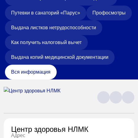
«Парус»
Путевки в санаторий «Парус»
Профосмотры
Адрес
399000, г. Липецк, Плехановское лесничество,
Выдача листков нетрудоспособности
Ленинский лесхоз, квартал 67
Понедельник — четверг
Как получить налоговый вычет
08:00–16:45
перерыв 12:00–12:30
Выдача копий медицинской документации
Пятница
08:00–15:45
перерыв 12:00–12:30
Вся информация
Администратор
+7 (4742) 72-73-31
Центр здоровья НЛМК
Версия для слабовидящих
Адрес