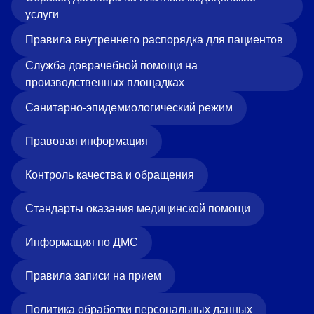
Прейскурант цен
услуги
Правила внутреннего распорядка для пациентов
Спроси врача
Служба доврачебной помощи на
Контакты
производственных площадках
Санитарно-эпидемиологический режим
Центр здоровья НЛМК
Правовая информация
Адрес
Контроль качества и обращения
398005, г. Липецк, пл. Металлургов, 1
Понедельник — пятница 7:30–20:00
Стандарты оказания медицинской помощи
Суббота 08:00–16:00
Регистратура
Информация по ДМС
+7 (4742) 55-55-43
Правила записи на прием
Санаторий-профилакторий
Политика обработки персональных данных