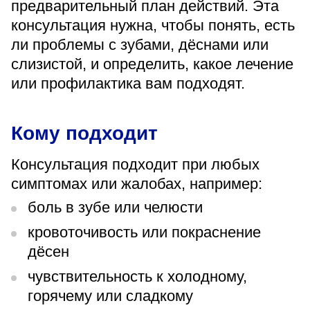
предварительный план действий. Эта
«Парус»
консультация нужна, чтобы понять, есть
Адрес
ли проблемы с зубами, дёснами или
399000, г. Липецк, Плехановское лесничество,
слизистой, и определить, какое лечение
Ленинский лесхоз, квартал 67
или профилактика вам подходят.
Понедельник — четверг
08:00–16:45
перерыв 12:00–12:30
Кому подходит
Пятница
08:00–15:45
перерыв 12:00–12:30
Консультация подходит при любых
Администратор
симптомах или жалобах, например:
+7 (4742) 72-73-31
боль в зубе или челюсти
кровоточивость или покраснение
дёсен
чувствительность к холодному,
Версия для слабовидящих
горячему или сладкому