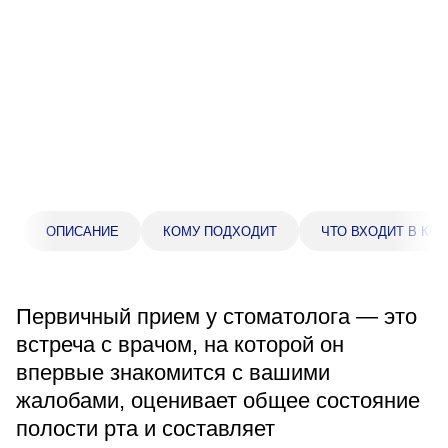
Прейскурант цен
Спроси врача
Контакты
Центр здоровья НЛМК
ОПИСАНИЕ
КОМУ ПОДХОДИТ
ЧТО ВХОДИТ В КО
Адрес
398005, г. Липецк, пл. Металлургов, 1
Понедельник — пятница 7:30–20:00
Первичный прием у стоматолога — это
Суббота 08:00–16:00
Регистратура
встреча с врачом, на которой он
+7 (4742) 55-55-43
впервые знакомится с вашими
жалобами, оценивает общее состояние
полости рта и составляет
Санаторий-профилакторий