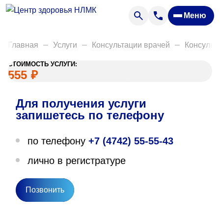
Анализы
Меню
Диагностика
Акции
Главная
Услуги
Консультации врачей
Консульт
Пациентам
СТОИМОСТЬ УСЛУГИ:
Вакансии
555
₽
Для получения услуги
О нас
запишетесь по телефону
Отзывы
по телефону
+7 (4742) 55-55-43
Закупки
лично в регистратуре
Вопрос — ответ
Направления деятельности
Позвонить
Новости