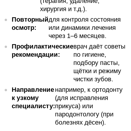
(терапия, удаление,
хирургия и т.д.).
Повторный
для контроля состояния
осмотр:
или динамики лечения
через 1–6 месяцев.
Профилактические
врач даёт советы
рекомендации:
по гигиене,
подбору пасты,
щётки и режиму
чистки зубов.
Направление
например, к ортодонту
к узкому
(для исправления
специалисту:
прикуса) или
пародонтологу (при
болезнях дёсен).