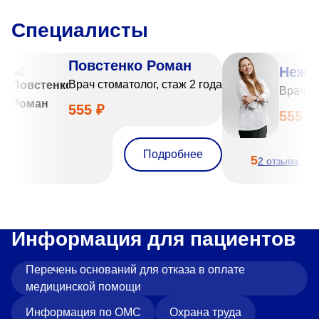
Специалисты
Повстенко Роман
Нежн
Врач стоматолог, стаж 2 года
Врач ст
555 ₽
555 ₽
Подробнее
5
2 отзыва
Информация для пациентов
Перечень оснований для отказа в оплате
медицинской помощи
Информация по ОМС
Охрана труда