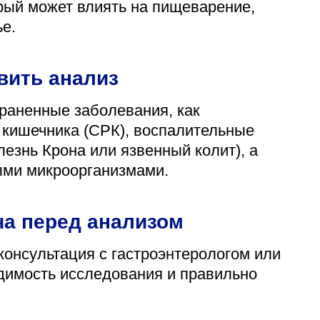
рый может влиять на пищеварение,
е.
вить анализ
траненные заболевания, как
 кишечника (СРК), воспалительные
езнь Крона или язвенный колит), а
ыми микроорганизмами.
ча перед анализом
консультация с гастроэнтерологом или
димость исследования и правильно