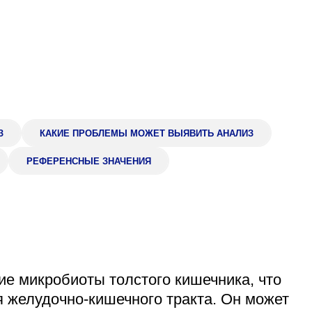
Адрес
399000, г. Липецк, П
Ленинский лесхоз, к
Понедельник — четверг
08:00–16:45
перерыв 12:00–12:30
Пятница
08:00–15:45
З
КАКИЕ ПРОБЛЕМЫ МОЖЕТ ВЫЯВИТЬ АНАЛИЗ
перерыв 12:00–12:30
Администратор
РЕФЕРЕНСНЫЕ ЗНАЧЕНИЯ
+7 (4742) 72-73-31
ие микробиоты толстого кишечника, что
 желудочно-кишечного тракта. Он может