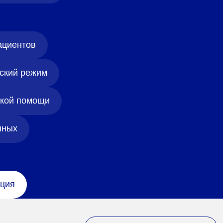
ациентов
ский режим
ской помощи
нных
ция