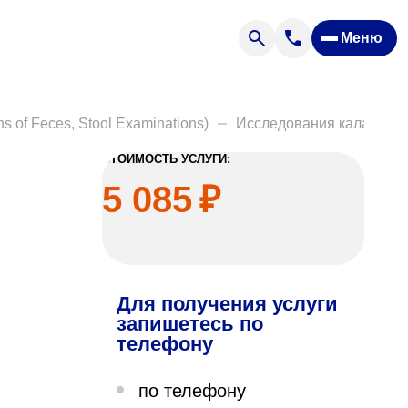
Меню
Отзывы
Вопрос — ответ
ости
Новости
f Feces, Stool Examinations)
Исследования кала (Exami
Спроси врача
СТОИМОСТЬ УСЛУГИ:
5 085
₽
Для получения услуги
ящих
запишетесь по
телефону
офилакторий «Парус»
по телефону