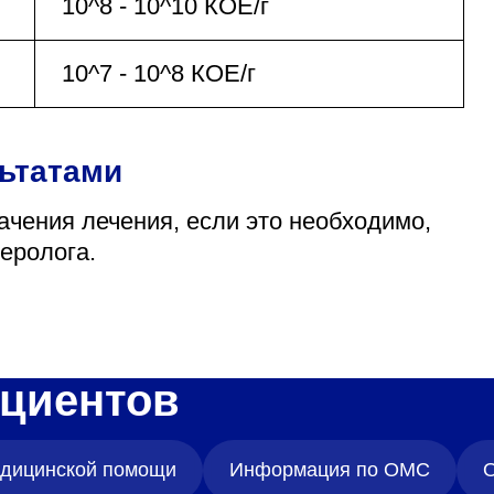
10^8 - 10^10 КОЕ/г
10^7 - 10^8 КОЕ/г
льтатами
ачения лечения, если это необходимо,
еролога.
циентов
медицинской помощи
Информация по ОМС
О