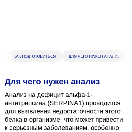
Прейскурант цен
Спроси врача
Контакты
Центр здоровья НЛМК
КАК ПОДГОТОВИТЬСЯ
ДЛЯ ЧЕГО НУЖЕН АНАЛИЗ
Адрес
398005, г. Липецк, пл. Металлургов, 1
Для чего нужен анализ
Понедельник — пятница 7:30–20:00
Суббота 08:00–16:00
Анализ на дефицит альфа-1-
Регистратура
антитрипсина (SERPINA1) проводится
+7 (4742) 55-55-43
для выявления недостаточности этого
белка в организме, что может привести
к серьезным заболеваниям, особенно
Санаторий-профилакторий