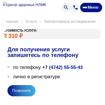
Анализы
Меню
Диагностика
Акции
Главная
Услуги
Лабораторные исследования
Д
Пациентам
СТОИМОСТЬ УСЛУГИ:
Вакансии
2 310
₽
Для получения услуги
О нас
запишетесь по телефону
Отзывы
по телефону
+7 (4742) 55-55-43
Закупки
лично в регистратуре
Вопрос — ответ
Направления деятельности
Позвонить
Новости