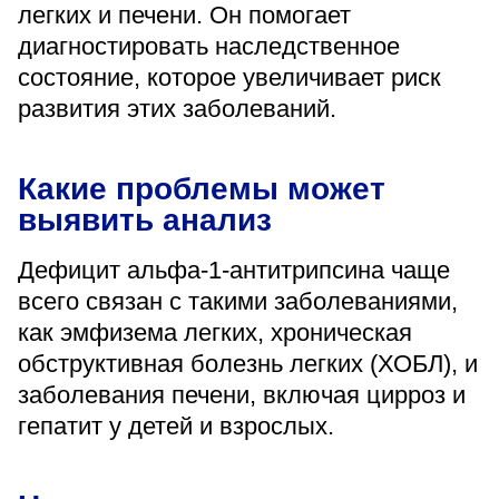
легких и печени. Он помогает
«Парус»
диагностировать наследственное
Адрес
состояние, которое увеличивает риск
399000, г. Липецк, Плехановское лесничество,
Ленинский лесхоз, квартал 67
развития этих заболеваний.
Понедельник — четверг
08:00–16:45
перерыв 12:00–12:30
Какие проблемы может
Пятница
выявить анализ
08:00–15:45
перерыв 12:00–12:30
Администратор
Дефицит альфа-1-антитрипсина чаще
+7 (4742) 72-73-31
всего связан с такими заболеваниями,
как эмфизема легких, хроническая
обструктивная болезнь легких (ХОБЛ), и
заболевания печени, включая цирроз и
гепатит у детей и взрослых.
Версия для слабовидящих