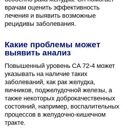
«Парус»
врачам оценить эффективность
лечения и выявить возможные
Адрес
399000, г. Липецк, Плехановское лесничество,
рецидивы заболевания.
Ленинский лесхоз, квартал 67
Понедельник — четверг
08:00–16:45
Какие проблемы может
перерыв 12:00–12:30
выявить анализ
Пятница
08:00–15:45
перерыв 12:00–12:30
Повышенный уровень CA 72-4 может
Администратор
указывать на наличие таких
+7 (4742) 72-73-31
заболеваний, как рак желудка,
яичников, поджелудочной железы, а
также некоторых доброкачественных
состояний, например, воспалительных
процессов в желудочно-кишечном
Версия для слабовидящих
тракте.