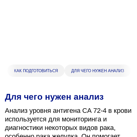
Прейскурант цен
Спроси врача
Контакты
Центр здоровья НЛМК
КАК ПОДГОТОВИТЬСЯ
ДЛЯ ЧЕГО НУЖЕН АНАЛИЗ
Адрес
398005, г. Липецк, пл. Металлургов, 1
Понедельник — пятница 7:30–20:00
Для чего нужен анализ
Суббота 08:00–16:00
Регистратура
Анализ уровня антигена CA 72-4 в крови
+7 (4742) 55-55-43
используется для мониторинга и
диагностики некоторых видов рака,
Санаторий-профилакторий
особенно рака желудка. Он помогает