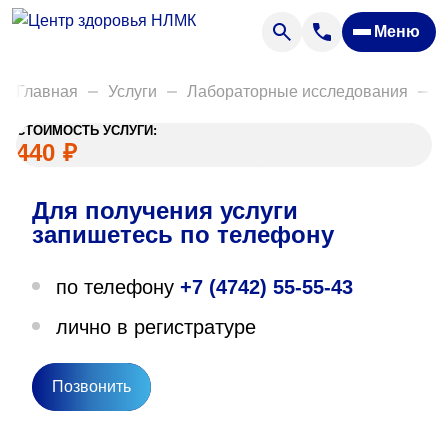
Анализы
Меню
Диагностика
Акции
Главная
Услуги
Лабораторные исследования
Б
Пациентам
СТОИМОСТЬ УСЛУГИ:
Вакансии
440
₽
Для получения услуги
О нас
запишетесь по телефону
Отзывы
по телефону
+7 (4742) 55-55-43
Закупки
лично в регистратуре
Вопрос — ответ
Направления деятельности
Позвонить
Новости