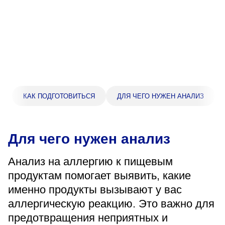
Прейскурант цен
Спроси врача
Контакты
Центр здоровья НЛМК
КАК ПОДГОТОВИТЬСЯ
ДЛЯ ЧЕГО НУЖЕН АНАЛИЗ
Адрес
398005, г. Липецк, пл. Металлургов, 1
Для чего нужен анализ
Понедельник — пятница 7:30–20:00
Суббота 08:00–16:00
Анализ на аллергию к пищевым
Регистратура
продуктам помогает выявить, какие
+7 (4742) 55-55-43
именно продукты вызывают у вас
аллергическую реакцию. Это важно для
предотвращения неприятных и
Санаторий-профилакторий