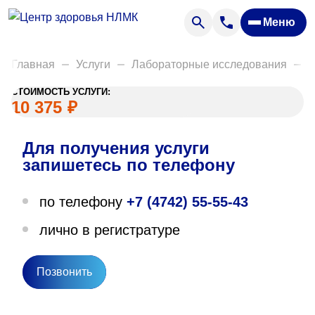
Анализы
Меню
Диагностика
Акции
Главная
Услуги
Лабораторные исследования
Д
Пациентам
СТОИМОСТЬ УСЛУГИ:
Вакансии
10 375
₽
Для получения услуги
О нас
запишетесь по телефону
Отзывы
по телефону
+7 (4742) 55-55-43
Закупки
лично в регистратуре
Вопрос — ответ
Направления деятельности
Позвонить
Новости