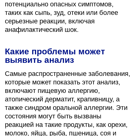
потенциально опасных симптомов,
«Парус»
таких как сыпь, зуд, отеки или более
Адрес
серьезные реакции, включая
399000, г. Липецк, Плехановское лесничество,
Ленинский лесхоз, квартал 67
анафилактический шок.
Понедельник — четверг
08:00–16:45
перерыв 12:00–12:30
Какие проблемы может
Пятница
выявить анализ
08:00–15:45
перерыв 12:00–12:30
Администратор
Самые распространенные заболевания,
+7 (4742) 72-73-31
которые может показать этот анализ,
включают пищевую аллергию,
атопический дерматит, крапивницу, а
также синдром оральной аллергии. Эти
состояния могут быть вызваны
реакцией на такие продукты, как орехи,
Версия для слабовидящих
молоко, яйца, рыба, пшеница, соя и