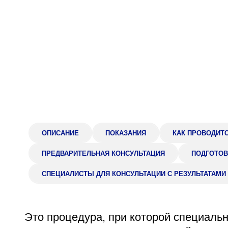
Адрес
398005, г. Липецк, пл. Металлургов, 1
Понедельник — пятница 7:30–20:00
Суббота 08:00–16:00
Регистратура
+7 (4742) 55-55-43
ОПИСАНИЕ
ПОКАЗАНИЯ
КАК ПРОВОДИТ
ПРЕДВАРИТЕЛЬНАЯ КОНСУЛЬТАЦИЯ
ПОДГОТОВ
СПЕЦИАЛИСТЫ ДЛЯ КОНСУЛЬТАЦИИ С РЕЗУЛЬТАТАМИ
Это процедура, при которой специальн