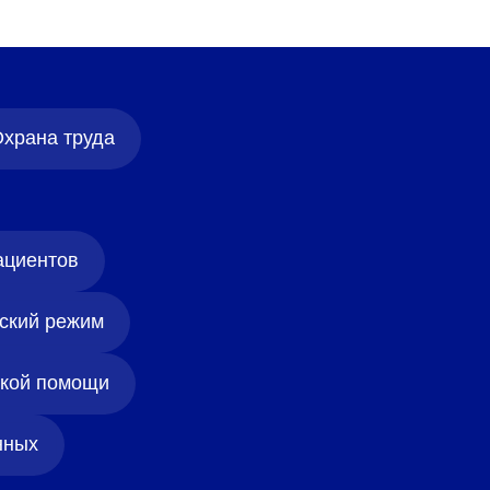
храна труда
ациентов
ский режим
ской помощи
нных