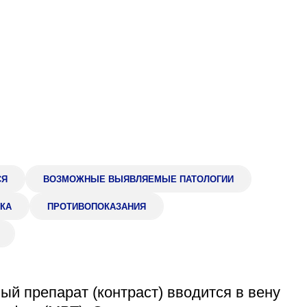
Адрес
399000, г. Липецк, П
Ленинский лесхоз, к
Понедельник — четверг
08:00–16:45
перерыв 12:00–12:30
Пятница
08:00–15:45
перерыв 12:00–12:30
Администратор
+7 (4742) 72-73-31
СЯ
ВОЗМОЖНЫЕ ВЫЯВЛЯЕМЫЕ ПАТОЛОГИИ
КА
ПРОТИВОПОКАЗАНИЯ
ый препарат (контраст) вводится в вену