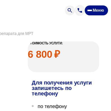
Меню
Отзывы
Вопрос — ответ
ости
Новости
препарата для МРТ
Спроси врача
СТОИМОСТЬ УСЛУГИ:
6 800
₽
Для получения услуги
ящих
запишетесь по
телефону
офилакторий «Парус»
по телефону