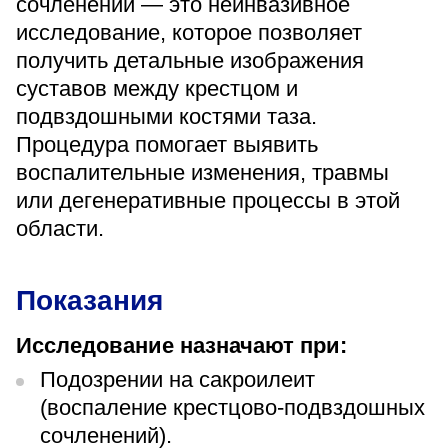
сочленений — это неинвазивное
«Парус»
исследование, которое позволяет
получить детальные изображения
Адрес
399000, г. Липецк, Плехановское лесничество,
суставов между крестцом и
Ленинский лесхоз, квартал 67
подвздошными костями таза.
Понедельник — четверг
08:00–16:45
Процедура помогает выявить
перерыв 12:00–12:30
воспалительные изменения, травмы
Пятница
или дегенеративные процессы в этой
08:00–15:45
перерыв 12:00–12:30
области.
Администратор
+7 (4742) 72-73-31
Показания
Исследование назначают при:
Подозрении на сакроилеит
(воспаление крестцово-подвздошных
Версия для слабовидящих
сочленений).