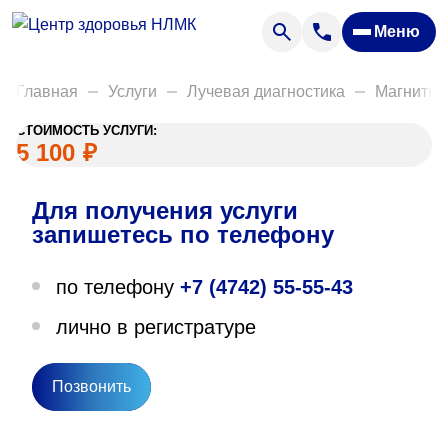
Анализы
Меню
Диагностика
Акции
Главная
Услуги
Лучевая диагностика
Магнитно
Пациентам
СТОИМОСТЬ УСЛУГИ:
Вакансии
5 100
₽
Для получения услуги
О нас
запишетесь по телефону
Отзывы
по телефону
+7 (4742) 55-55-43
Закупки
лично в регистратуре
Вопрос — ответ
Направления деятельности
Позвонить
Новости