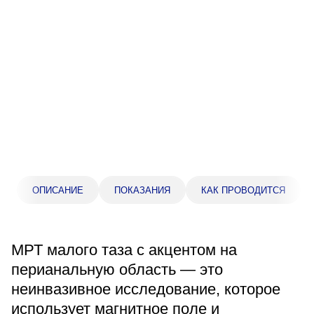
Прейскурант цен
Спроси врача
Контакты
Центр здоровья НЛМК
Адрес
398005, г. Липецк, пл. Металлургов, 1
ОПИСАНИЕ
ПОКАЗАНИЯ
КАК ПРОВОДИТСЯ
Понедельник — пятница 7:30–20:00
Суббота 08:00–16:00
Регистратура
МРТ малого таза с акцентом на
+7 (4742) 55-55-43
перианальную область — это
неинвазивное исследование, которое
Санаторий-профилакторий
использует магнитное поле и