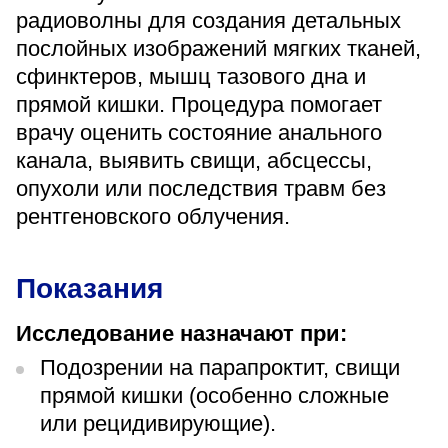
«Парус»
радиоволны для создания детальных
послойных изображений мягких тканей,
Адрес
сфинктеров, мышц тазового дна и
399000, г. Липецк, Плехановское лесничество,
Ленинский лесхоз, квартал 67
прямой кишки. Процедура помогает
Понедельник — четверг
врачу оценить состояние анального
08:00–16:45
перерыв 12:00–12:30
канала, выявить свищи, абсцессы,
опухоли или последствия травм без
Пятница
08:00–15:45
рентгеновского облучения.
перерыв 12:00–12:30
Администратор
+7 (4742) 72-73-31
Показания
Исследование назначают при:
Подозрении на парапроктит, свищи
прямой кишки (особенно сложные
Версия для слабовидящих
или рецидивирующие).