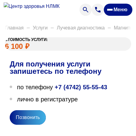
Анализы
Меню
Диагностика
Акции
Главная
Услуги
Лучевая диагностика
Магнитно
Пациентам
СТОИМОСТЬ УСЛУГИ:
Вакансии
6 100
₽
Для получения услуги
О нас
запишетесь по телефону
Отзывы
по телефону
+7 (4742) 55-55-43
Закупки
лично в регистратуре
Вопрос — ответ
Направления деятельности
Позвонить
Новости