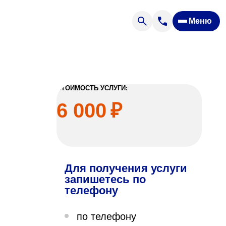
Меню
Отзывы
Вопрос — ответ
ости
Новости
Спроси врача
СТОИМОСТЬ УСЛУГИ:
6 000
₽
Для получения услуги
ящих
запишетесь по
телефону
офилакторий «Парус»
по телефону