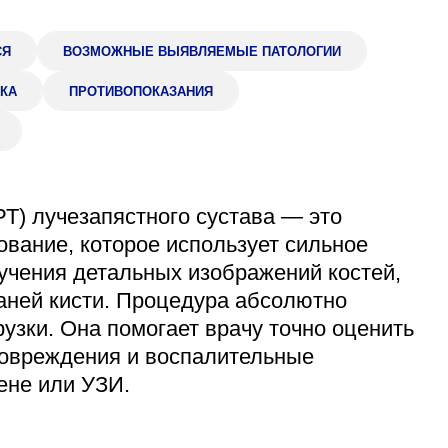
Адрес
399000, г. Липецк, П
СЯ
ВОЗМОЖНЫЕ ВЫЯВЛЯЕМЫЕ ПАТОЛОГИИ
Ленинский лесхоз, к
КА
ПРОТИВОПОКАЗАНИЯ
Понедельник — четверг
08:00–16:45
перерыв 12:00–12:30
Пятница
08:00–15:45
перерыв 12:00–12:30
Т) лучезапястного сустава — это
Администратор
ование, которое использует сильное
+7 (4742) 72-73-31
учения детальных изображений костей,
каней кисти. Процедура абсолютно
рузки. Она помогает врачу точно оценить
повреждения и воспалительные
ене или УЗИ.