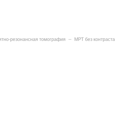
О нас
Закупки
Направления деятельн
итно-резонансная томография
МРТ без контраста
Прейскурант цен
Контакты
Версия для слабовид
Санаторий-пр