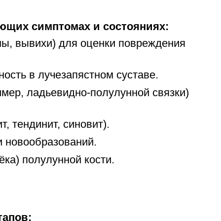
ющих симптомах и состояниях:
ы, вывихи) для оценки повреждения
ность в лучезапястном суставе.
имер, ладьевидно-полулунной связки)
, тендинит, синовит).
 и новообразований.
ка) полулунной кости.
тапов: