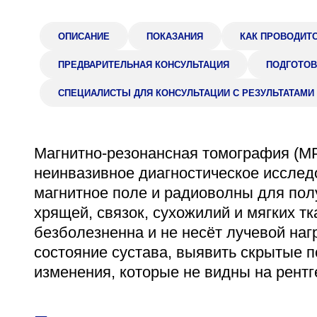
Адрес
398005, г. Липецк, пл. Металлургов, 1
ОПИСАНИЕ
ПОКАЗАНИЯ
КАК ПРОВОДИТ
Понедельник — пятница 7:30–20:00
ПРЕДВАРИТЕЛЬНАЯ КОНСУЛЬТАЦИЯ
ПОДГОТОВ
Суббота 08:00–16:00
СПЕЦИАЛИСТЫ ДЛЯ КОНСУЛЬТАЦИИ С РЕЗУЛЬТАТАМИ
Магнитно-резонансная томография (МР
Регистратура
неинвазивное диагностическое исслед
+7 (4742) 55-55-43
магнитное поле и радиоволны для пол
хрящей, связок, сухожилий и мягких т
безболезненна и не несёт лучевой наг
состояние сустава, выявить скрытые 
изменения, которые не видны на рентг