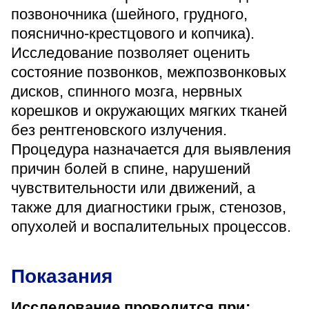
«Парус»
позвоночника (шейного, грудного,
пояснично-крестцового и копчика).
Адрес
Исследование позволяет оценить
399000, г. Липецк, Плехановское лесничество,
Ленинский лесхоз, квартал 67
состояние позвонков, межпозвонковых
Понедельник — четверг
дисков, спинного мозга, нервных
08:00–16:45
перерыв 12:00–12:30
корешков и окружающих мягких тканей
без рентгеновского излучения.
Пятница
08:00–15:45
Процедура назначается для выявления
перерыв 12:00–12:30
Администратор
причин болей в спине, нарушений
+7 (4742) 72-73-31
чувствительности или движений, а
также для диагностики грыж, стенозов,
опухолей и воспалительных процессов.
Показания
Версия для слабовидящих
Исследование проводится при: