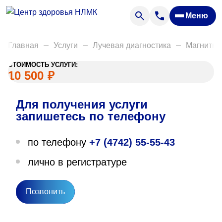
Анализы
Меню
Диагностика
Акции
Главная
Услуги
Лучевая диагностика
Магнитно
Пациентам
СТОИМОСТЬ УСЛУГИ:
Вакансии
10 500
₽
Для получения услуги
О нас
запишетесь по телефону
Отзывы
по телефону
+7 (4742) 55-55-43
Закупки
лично в регистратуре
Вопрос — ответ
Направления деятельности
Позвонить
Новости