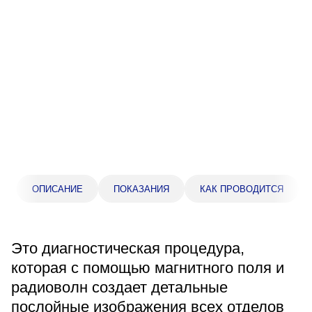
Прейскурант цен
Спроси врача
Контакты
Центр здоровья НЛМК
Адрес
398005, г. Липецк, пл. Металлургов, 1
ОПИСАНИЕ
ПОКАЗАНИЯ
КАК ПРОВОДИТСЯ
Понедельник — пятница 7:30–20:00
Суббота 08:00–16:00
Регистратура
Это диагностическая процедура,
+7 (4742) 55-55-43
которая с помощью магнитного поля и
радиоволн создает детальные
Санаторий-профилакторий
послойные изображения всех отделов