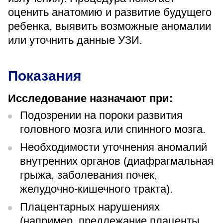
«Парус»
оценить анатомию и развитие будущего
ребенка, выявить возможные аномалии
Адрес
399000, г. Липецк, Плехановское лесничество,
или уточнить данные УЗИ.
Ленинский лесхоз, квартал 67
Понедельник — четверг
08:00–16:45
Показания
перерыв 12:00–12:30
Пятница
Исследование назначают при:
08:00–15:45
перерыв 12:00–12:30
Подозрении на пороки развития
Администратор
головного мозга или спинного мозга.
+7 (4742) 72-73-31
Необходимости уточнения аномалий
внутренних органов (диафрагмальная
грыжа, заболевания почек,
желудочно-кишечного тракта).
Плацентарных нарушениях
Версия для слабовидящих
(например, предлежание плаценты,