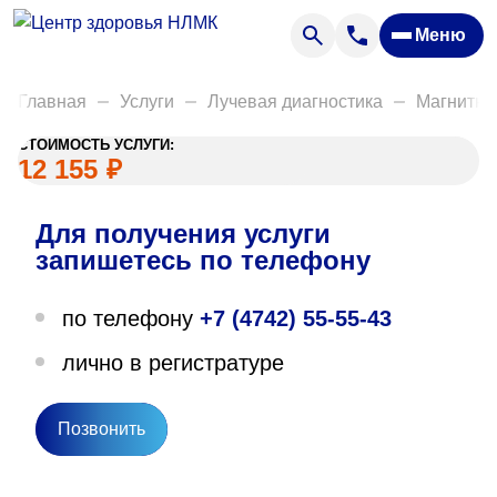
Анализы
Меню
Диагностика
Акции
Главная
Услуги
Лучевая диагностика
Магнитно
Пациентам
СТОИМОСТЬ УСЛУГИ:
Вакансии
12 155
₽
Для получения услуги
О нас
запишетесь по телефону
Отзывы
по телефону
+7 (4742) 55-55-43
Закупки
лично в регистратуре
Вопрос — ответ
Направления деятельности
Позвонить
Новости