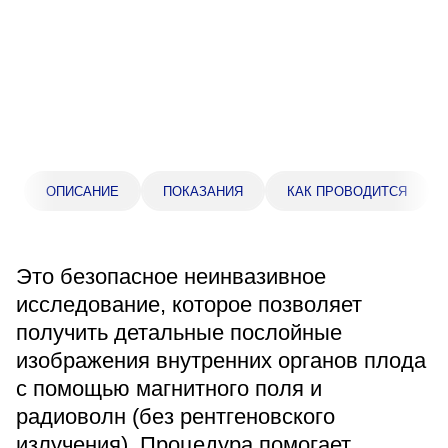
Прейскурант цен
Спроси врача
Контакты
Центр здоровья НЛМК
ОПИСАНИЕ
ПОКАЗАНИЯ
КАК ПРОВОДИТСЯ
Адрес
398005, г. Липецк, пл. Металлургов, 1
Это безопасное неинвазивное
Понедельник — пятница 7:30–20:00
исследование, которое позволяет
Суббота 08:00–16:00
получить детальные послойные
Регистратура
изображения внутренних органов плода
+7 (4742) 55-55-43
с помощью магнитного поля и
радиоволн (без рентгеновского
Санаторий-профилакторий
излучения). Процедура помогает