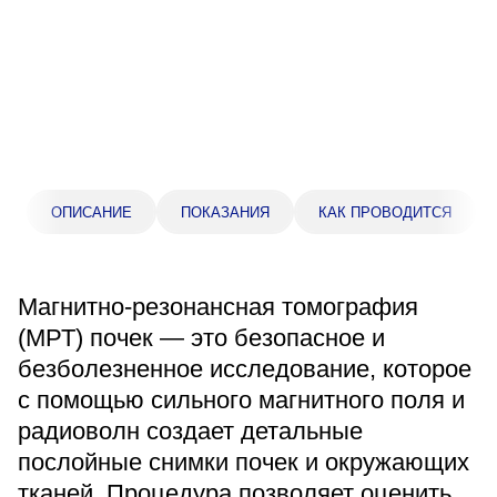
Прейскурант цен
Спроси врача
Контакты
Центр здоровья НЛМК
ОПИСАНИЕ
ПОКАЗАНИЯ
КАК ПРОВОДИТСЯ
Адрес
398005, г. Липецк, пл. Металлургов, 1
Магнитно-резонансная томография
Понедельник — пятница 7:30–20:00
(МРТ) почек — это безопасное и
Суббота 08:00–16:00
безболезненное исследование, которое
Регистратура
с помощью сильного магнитного поля и
+7 (4742) 55-55-43
радиоволн создает детальные
послойные снимки почек и окружающих
Санаторий-профилакторий
тканей. Процедура позволяет оценить