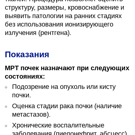
«Парус»
структуру, размеры, кровоснабжение и
выявить патологии на ранних стадиях
Адрес
399000, г. Липецк, Плехановское лесничество,
без использования ионизирующего
Ленинский лесхоз, квартал 67
излучения (рентгена).
Понедельник — четверг
08:00–16:45
перерыв 12:00–12:30
Показания
Пятница
08:00–15:45
перерыв 12:00–12:30
МРТ почек назначают при следующих
Администратор
состояниях:
+7 (4742) 72-73-31
Подозрение на опухоль или кисту
почки.
Оценка стадии рака почки (наличие
метастазов).
Хронические воспалительные
Версия для слабовидящих
заболевания (пиелонефрит, абсцесс).