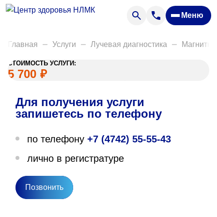
Анализы
Меню
Диагностика
Акции
Главная
Услуги
Лучевая диагностика
Магнитно
Пациентам
СТОИМОСТЬ УСЛУГИ:
Вакансии
5 700
₽
Для получения услуги
О нас
запишетесь по телефону
Отзывы
по телефону
+7 (4742) 55-55-43
Закупки
лично в регистратуре
Вопрос — ответ
Направления деятельности
Позвонить
Новости