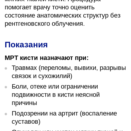
«Парус»
помогает врачу точно оценить
состояние анатомических структур без
Адрес
399000, г. Липецк, Плехановское лесничество,
рентгеновского облучения.
Ленинский лесхоз, квартал 67
Понедельник — четверг
08:00–16:45
Показания
перерыв 12:00–12:30
Пятница
МРТ кисти назначают при:
08:00–15:45
перерыв 12:00–12:30
Травмах (переломы, вывихи, разрывы
Администратор
связок и сухожилий)
+7 (4742) 72-73-31
Боли, отеке или ограничении
подвижности в кисти неясной
причины
Подозрении на артрит (воспаление
суставов)
Версия для слабовидящих