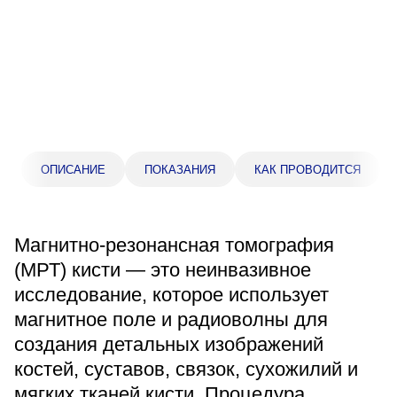
Прейскурант цен
Спроси врача
Контакты
Центр здоровья НЛМК
ОПИСАНИЕ
ПОКАЗАНИЯ
КАК ПРОВОДИТСЯ
Адрес
398005, г. Липецк, пл. Металлургов, 1
Магнитно-резонансная томография
Понедельник — пятница 7:30–20:00
(МРТ) кисти — это неинвазивное
Суббота 08:00–16:00
исследование, которое использует
Регистратура
магнитное поле и радиоволны для
+7 (4742) 55-55-43
создания детальных изображений
костей, суставов, связок, сухожилий и
Санаторий-профилакторий
мягких тканей кисти. Процедура