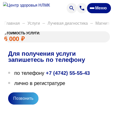
Анализы
Меню
Диагностика
Акции
Главная
Услуги
Лучевая диагностика
Магнитно
Пациентам
СТОИМОСТЬ УСЛУГИ:
Вакансии
6 000
₽
Для получения услуги
О нас
запишетесь по телефону
Отзывы
по телефону
+7 (4742) 55-55-43
Закупки
лично в регистратуре
Вопрос — ответ
Направления деятельности
Позвонить
Новости