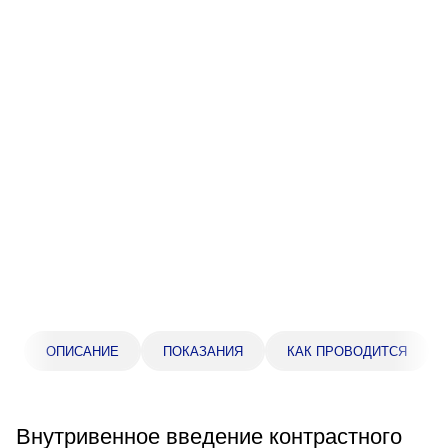
Прейскурант цен
Спроси врача
Контакты
Центр здоровья НЛМК
Адрес
398005, г. Липецк, пл. Металлургов, 1
Понедельник — пятница 7:30–20:00
Суббота 08:00–16:00
Регистратура
ОПИСАНИЕ
ПОКАЗАНИЯ
КАК ПРОВОДИТСЯ
+7 (4742) 55-55-43
Внутривенное введение контрастного
Санаторий-профилакторий