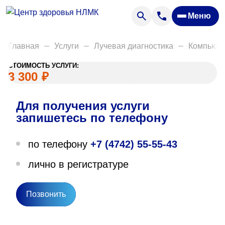
Анализы
Меню
Диагностика
Акции
Главная
Услуги
Лучевая диагностика
Компьюте
Пациентам
СТОИМОСТЬ УСЛУГИ:
Вакансии
3 300
₽
Для получения услуги
О нас
запишетесь по телефону
Отзывы
по телефону
+7 (4742) 55-55-43
Закупки
лично в регистратуре
Вопрос — ответ
Направления деятельности
Позвонить
Новости