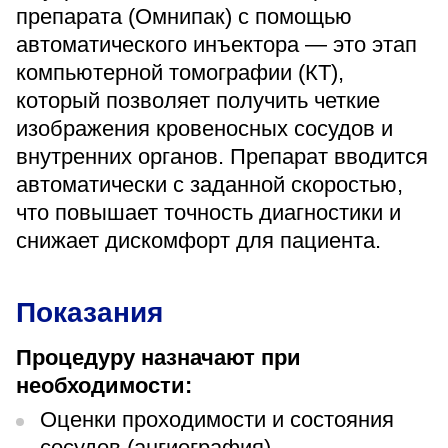
«Парус»
препарата (Омнипак) с помощью
автоматического инъектора — это этап
Адрес
компьютерной томографии (КТ),
399000, г. Липецк, Плехановское лесничество,
Ленинский лесхоз, квартал 67
который позволяет получить четкие
Понедельник — четверг
изображения кровеносных сосудов и
08:00–16:45
внутренних органов. Препарат вводится
перерыв 12:00–12:30
автоматически с заданной скоростью,
Пятница
08:00–15:45
что повышает точность диагностики и
перерыв 12:00–12:30
Администратор
снижает дискомфорт для пациента.
+7 (4742) 72-73-31
Показания
Процедуру назначают при
необходимости:
Оценки проходимости и состояния
Версия для слабовидящих
сосудов (ангиография).