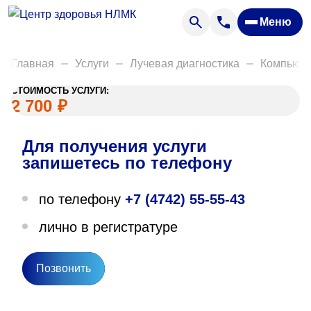
Анализы
Меню
Диагностика
Акции
Главная
Услуги
Лучевая диагностика
Компьюте
Пациентам
СТОИМОСТЬ УСЛУГИ:
Вакансии
2 700
₽
Для получения услуги
О нас
запишетесь по телефону
Отзывы
по телефону
+7 (4742) 55-55-43
Закупки
лично в регистратуре
Вопрос — ответ
Направления деятельности
Позвонить
Новости