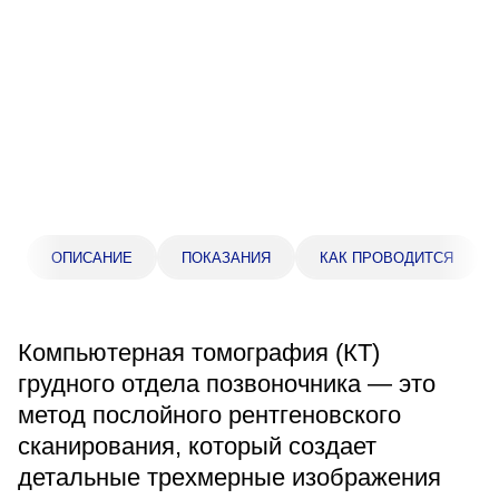
Прейскурант цен
Спроси врача
Контакты
Центр здоровья НЛМК
ОПИСАНИЕ
ПОКАЗАНИЯ
КАК ПРОВОДИТСЯ
Адрес
398005, г. Липецк, пл. Металлургов, 1
Понедельник — пятница 7:30–20:00
Компьютерная томография (КТ)
Суббота 08:00–16:00
Регистратура
грудного отдела позвоночника — это
+7 (4742) 55-55-43
метод послойного рентгеновского
сканирования, который создает
детальные трехмерные изображения
Санаторий-профилакторий