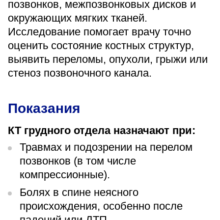
позвонков, межпозвонковых дисков и
«Парус»
окружающих мягких тканей.
Адрес
Исследование помогает врачу точно
399000, г. Липецк, Плехановское лесничество,
оценить состояние костных структур,
Ленинский лесхоз, квартал 67
выявить переломы, опухоли, грыжи или
Понедельник — четверг
08:00–16:45
стеноз позвоночного канала.
перерыв 12:00–12:30
Пятница
08:00–15:45
Показания
перерыв 12:00–12:30
Администратор
КТ грудного отдела назначают при:
+7 (4742) 72-73-31
Травмах и подозрении на перелом
позвонков (в том числе
компрессионные).
Болях в спине неясного
происхождения, особенно после
Версия для слабовидящих
падений или ДТП.