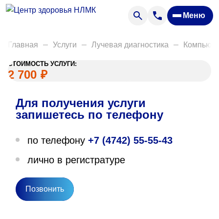
Анализы
Меню
Диагностика
Акции
Главная
Услуги
Лучевая диагностика
Компьюте
Пациентам
СТОИМОСТЬ УСЛУГИ:
Вакансии
2 700
₽
Для получения услуги
О нас
запишетесь по телефону
Отзывы
по телефону
+7 (4742) 55-55-43
Закупки
лично в регистратуре
Вопрос — ответ
Направления деятельности
Позвонить
Новости