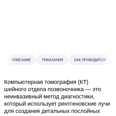
Прейскурант цен
Спроси врача
Контакты
Центр здоровья НЛМК
ОПИСАНИЕ
ПОКАЗАНИЯ
КАК ПРОВОДИТСЯ
Адрес
398005, г. Липецк, пл. Металлургов, 1
Понедельник — пятница 7:30–20:00
Компьютерная томография (КТ)
Суббота 08:00–16:00
Регистратура
шейного отдела позвоночника — это
+7 (4742) 55-55-43
неинвазивный метод диагностики,
который использует рентгеновские лучи
для создания детальных послойных
Санаторий-профилакторий