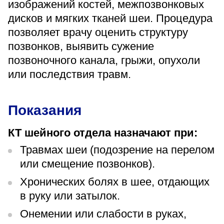
изображений костей, межпозвонковых
«Парус»
дисков и мягких тканей шеи. Процедура
Адрес
позволяет врачу оценить структуру
399000, г. Липецк, Плехановское лесничество,
позвонков, выявить сужение
Ленинский лесхоз, квартал 67
позвоночного канала, грыжи, опухоли
Понедельник — четверг
08:00–16:45
или последствия травм.
перерыв 12:00–12:30
Пятница
08:00–15:45
Показания
перерыв 12:00–12:30
Администратор
КТ шейного отдела назначают при:
+7 (4742) 72-73-31
Травмах шеи (подозрение на перелом
или смещение позвонков).
Хронических болях в шее, отдающих
в руку или затылок.
Версия для слабовидящих
Онемении или слабости в руках,