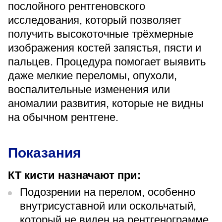
послойного рентгеновского
Прейскурант цен
исследования, который позволяет
Спроси врача
получить высокоточные трёхмерные
изображения костей запястья, пясти и
Контакты
пальцев. Процедура помогает выявить
даже мелкие переломы, опухоли,
воспалительные изменения или
Центр здоровья НЛМК
аномалии развития, которые не видны
на обычном рентгене.
Адрес
398005, г. Липецк, пл. Металлургов, 1
Понедельник — пятница 7:30–20:00
Показания
Суббота 08:00–16:00
Регистратура
КТ кисти назначают при:
+7 (4742) 55-55-43
Подозрении на перелом, особенно
внутрисуставной или оскольчатый,
Санаторий-профилакторий
который не виден на рентгенограмме