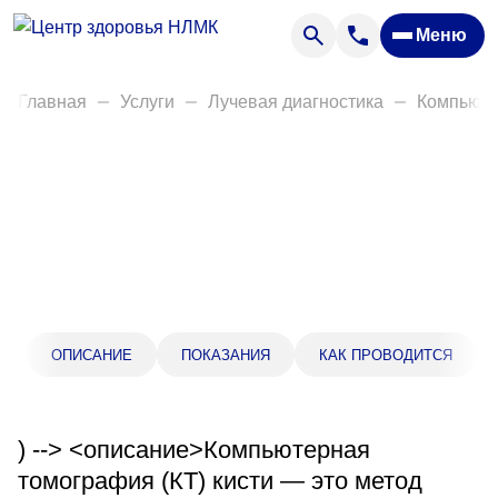
Анализы
Меню
Диагностика
Акции
Главная
Услуги
Лучевая диагностика
Компьюте
Пациентам
Вакансии
О нас
Отзывы
Закупки
ОПИСАНИЕ
ПОКАЗАНИЯ
КАК ПРОВОДИТСЯ
Вопрос — ответ
Направления деятельности
) --> <описание>Компьютерная
Новости
томография (КТ) кисти — это метод