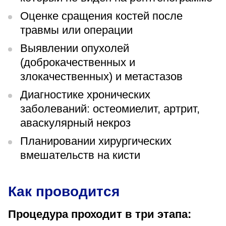
«Парус»
Оценке сращения костей после
травмы или операции
Адрес
399000, г. Липецк, Плехановское лесничество,
Ленинский лесхоз, квартал 67
Выявлении опухолей
(доброкачественных и
Понедельник — четверг
08:00–16:45
злокачественных) и метастазов
перерыв 12:00–12:30
Диагностике хронических
Пятница
08:00–15:45
заболеваний: остеомиелит, артрит,
перерыв 12:00–12:30
Администратор
аваскулярный некроз
+7 (4742) 72-73-31
Планировании хирургических
вмешательств на кисти
Как проводится
Версия для слабовидящих
Процедура проходит в три этапа: