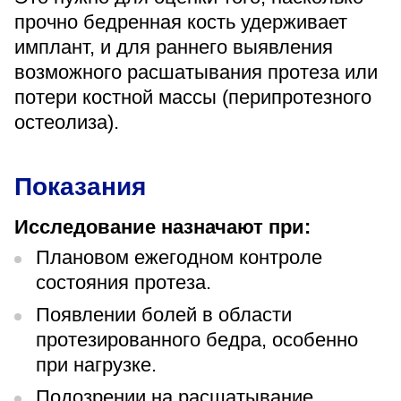
«Парус»
прочно бедренная кость удерживает
имплант, и для раннего выявления
Адрес
399000, г. Липецк, Плехановское лесничество,
возможного расшатывания протеза или
Ленинский лесхоз, квартал 67
потери костной массы (перипротезного
Понедельник — четверг
остеолиза).
08:00–16:45
перерыв 12:00–12:30
Пятница
Показания
08:00–15:45
перерыв 12:00–12:30
Администратор
Исследование назначают при:
+7 (4742) 72-73-31
Плановом ежегодном контроле
состояния протеза.
Появлении болей в области
протезированного бедра, особенно
при нагрузке.
Версия для слабовидящих
Подозрении на расшатывание