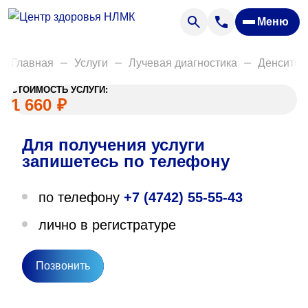
Анализы
Меню
Диагностика
Акции
Главная
Услуги
Лучевая диагностика
Денситом
Пациентам
СТОИМОСТЬ УСЛУГИ:
Вакансии
1 660
₽
Для получения услуги
О нас
запишетесь по телефону
Отзывы
по телефону
+7 (4742) 55-55-43
Закупки
лично в регистратуре
Вопрос — ответ
Направления деятельности
Позвонить
Новости