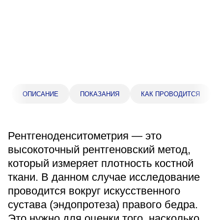
Прейскурант цен
Спроси врача
Контакты
Центр здоровья НЛМК
ОПИСАНИЕ
ПОКАЗАНИЯ
КАК ПРОВОДИТСЯ
Адрес
398005, г. Липецк, пл. Металлургов, 1
Рентгеноденситометрия — это
Понедельник — пятница 7:30–20:00
высокоточный рентгеновский метод,
Суббота 08:00–16:00
который измеряет плотность костной
Регистратура
ткани. В данном случае исследование
+7 (4742) 55-55-43
проводится вокруг искусственного
сустава (эндопротеза) правого бедра.
Санаторий-профилакторий
Это нужно для оценки того, насколько