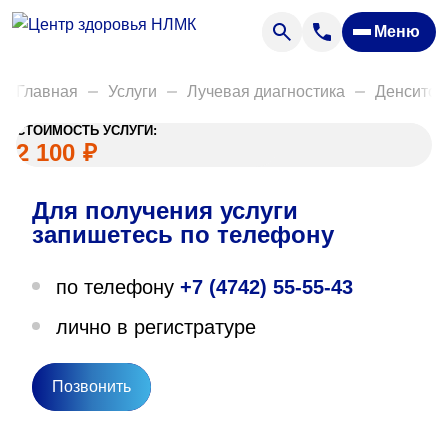
Анализы
Меню
Диагностика
Акции
Главная
Услуги
Лучевая диагностика
Денситом
Пациентам
СТОИМОСТЬ УСЛУГИ:
Вакансии
2 100
₽
Для получения услуги
О нас
запишетесь по телефону
Отзывы
по телефону
+7 (4742) 55-55-43
Закупки
лично в регистратуре
Вопрос — ответ
Направления деятельности
Позвонить
Новости