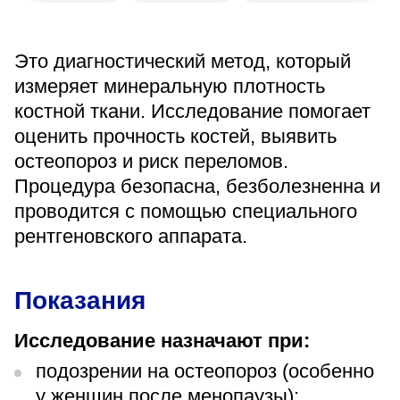
«Парус»
Адрес
Это диагностический метод, который
399000, г. Липецк, Плехановское лесничество,
Ленинский лесхоз, квартал 67
измеряет минеральную плотность
костной ткани. Исследование помогает
Понедельник — четверг
08:00–16:45
оценить прочность костей, выявить
перерыв 12:00–12:30
остеопороз и риск переломов.
Пятница
08:00–15:45
Процедура безопасна, безболезненна и
перерыв 12:00–12:30
проводится с помощью специального
Администратор
рентгеновского аппарата.
+7 (4742) 72-73-31
Показания
Исследование назначают при:
подозрении на остеопороз (особенно
Версия для слабовидящих
у женщин после менопаузы);