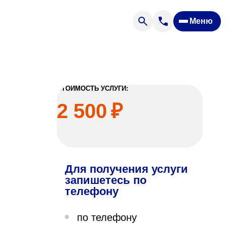
Меню
Отзывы
Вопрос — ответ
ости
Новости
Спроси врача
СТОИМОСТЬ УСЛУГИ:
2 500
₽
Для получения услуги
ящих
запишетесь по
телефону
офилакторий «Парус»
по телефону