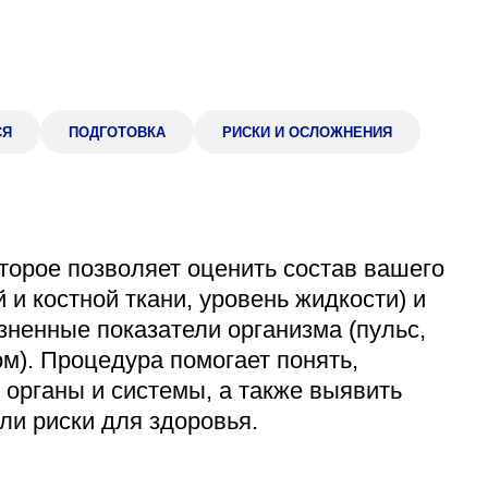
Адрес
399000, г. Липецк, П
Ленинский лесхоз, к
Понедельник — четверг
08:00–16:45
СЯ
ПОДГОТОВКА
РИСКИ И ОСЛОЖНЕНИЯ
перерыв 12:00–12:30
Пятница
08:00–15:45
перерыв 12:00–12:30
Администратор
торое позволяет оценить состав вашего
+7 (4742) 72-73-31
и костной ткани, уровень жидкости) и
ненные показатели организма (пульс,
м). Процедура помогает понять,
органы и системы, а также выявить
и риски для здоровья.