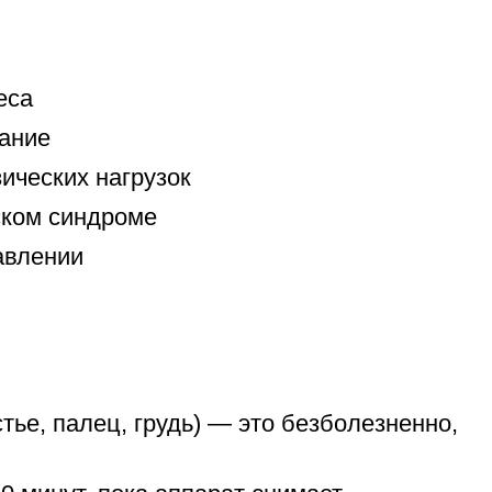
еса
вание
ических нагрузок
ском синдроме
авлении
тье, палец, грудь) — это безболезненно,