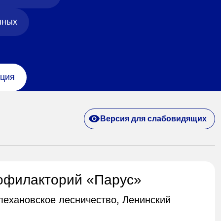
нных
ция
Версия для слабовидящих
офилакторий «Парус»
Плехановское лесничество, Ленинский