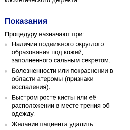
косметического дефекта.
«Парус»
Адрес
Показания
399000, г. Липецк, Плехановское лесничество,
Ленинский лесхоз, квартал 67
Процедуру назначают при:
Понедельник — четверг
08:00–16:45
Наличии подвижного округлого
перерыв 12:00–12:30
образования под кожей,
Пятница
08:00–15:45
заполненного сальным секретом.
перерыв 12:00–12:30
Администратор
Болезненности или покраснении в
+7 (4742) 72-73-31
области атеромы (признаки
воспаления).
Быстром росте кисты или её
расположении в месте трения об
одежду.
Версия для слабовидящих
Желании пациента удалить