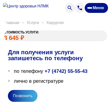
Анализы
Меню
Диагностика
Акции
Главная
Услуги
Хирургия
Пациентам
СТОИМОСТЬ УСЛУГИ:
Вакансии
3 645
₽
Для получения услуги
О нас
запишетесь по телефону
Отзывы
по телефону
+7 (4742) 55-55-43
Закупки
лично в регистратуре
Вопрос — ответ
Направления деятельности
Позвонить
Новости