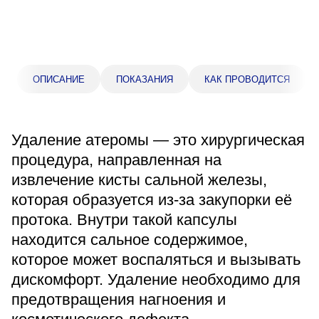
Прейскурант цен
Спроси врача
Контакты
ОПИСАНИЕ
ПОКАЗАНИЯ
КАК ПРОВОДИТСЯ
Центр здоровья НЛМК
Удаление атеромы — это хирургическая
процедура, направленная на
Адрес
извлечение кисты сальной железы,
398005, г. Липецк, пл. Металлургов, 1
которая образуется из-за закупорки её
Понедельник — пятница 7:30–20:00
протока. Внутри такой капсулы
Суббота 08:00–16:00
Регистратура
находится сальное содержимое,
+7 (4742) 55-55-43
которое может воспаляться и вызывать
дискомфорт. Удаление необходимо для
предотвращения нагноения и
Санаторий-профилакторий