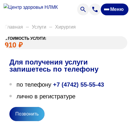
Анализы
Меню
Диагностика
Акции
Главная
Услуги
Хирургия
Пациентам
СТОИМОСТЬ УСЛУГИ:
Вакансии
910
₽
Для получения услуги
О нас
запишетесь по телефону
Отзывы
по телефону
+7 (4742) 55-55-43
Закупки
лично в регистратуре
Вопрос — ответ
Направления деятельности
Позвонить
Новости