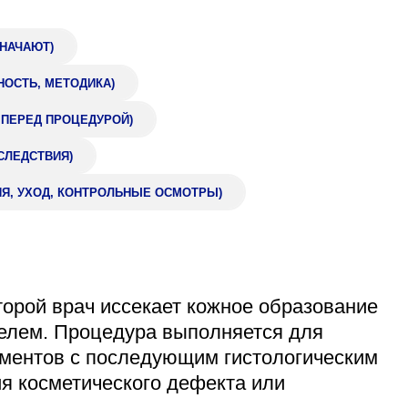
Адрес
399000, г. Липецк, П
ЗНАЧАЮТ)
Ленинский лесхоз, к
НОСТЬ, МЕТОДИКА)
Понедельник — четверг
08:00–16:45
 ПЕРЕД ПРОЦЕДУРОЙ)
перерыв 12:00–12:30
Пятница
СЛЕДСТВИЯ)
08:00–15:45
перерыв 12:00–12:30
ИЯ, УХОД, КОНТРОЛЬНЫЕ ОСМОТРЫ)
Администратор
+7 (4742) 72-73-31
торой врач иссекает кожное образование
пелем. Процедура выполняется для
ементов с последующим гистологическим
ия косметического дефекта или