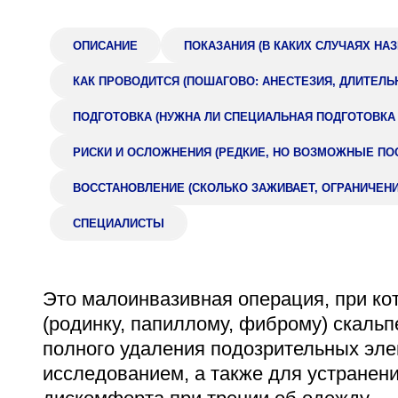
Адрес
398005, г. Липецк, пл. Металлургов, 1
ОПИСАНИЕ
ПОКАЗАНИЯ (В КАКИХ СЛУЧАЯХ НА
Понедельник — пятница 7:30–20:00
КАК ПРОВОДИТСЯ (ПОШАГОВО: АНЕСТЕЗИЯ, ДЛИТЕЛЬ
Суббота 08:00–16:00
ПОДГОТОВКА (НУЖНА ЛИ СПЕЦИАЛЬНАЯ ПОДГОТОВКА
РИСКИ И ОСЛОЖНЕНИЯ (РЕДКИЕ, НО ВОЗМОЖНЫЕ ПО
ВОССТАНОВЛЕНИЕ (СКОЛЬКО ЗАЖИВАЕТ, ОГРАНИЧЕН
Регистратура
+7 (4742) 55-55-43
СПЕЦИАЛИСТЫ
Это малоинвазивная операция, при ко
(родинку, папиллому, фиброму) скаль
полного удаления подозрительных эл
исследованием, а также для устранен