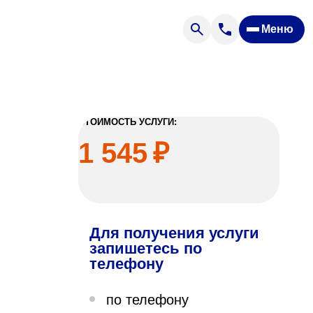
Меню
Отзывы
Вопрос — ответ
ости
Новости
Спроси врача
СТОИМОСТЬ УСЛУГИ:
1 545
₽
Для получения услуги
ящих
запишетесь по
телефону
офилакторий «Парус»
по телефону