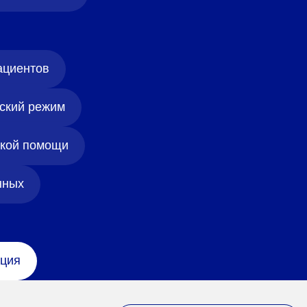
ациентов
ский режим
ской помощи
нных
ция