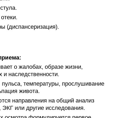
стула.
отеки.
ы (диспансеризация).
приема:
вает о жалобах, образе жизни,
х и наследственности.
 пульса, температуры, прослушивание
ьпация живота.
ются направления на общий анализ
, ЭКГ или другие исследования.
ых осмотра формулируется первое