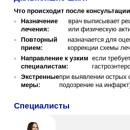
Что происходит после консультации
Назначение
врач выписывает ре
лечения:
или физическую акти
Повторный
назначается для оце
прием:
коррекции схемы леч
Направление к узким
если требуе
специалистам:
гастроэнтеро
Экстренные
при выявлении острых с
меры:
подозрение на инфаркт
Специалисты