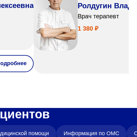
лексеевна
Ролдугин Влад
Врач терапевт
1 380 ₽
одробнее
циентов
медицинской помощи
Информация по ОМС
О