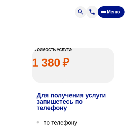
Меню
Отзывы
Вопрос — ответ
ости
Новости
Спроси врача
СТОИМОСТЬ УСЛУГИ:
1 380
₽
Для получения услуги
ящих
запишетесь по
телефону
офилакторий «Парус»
по телефону