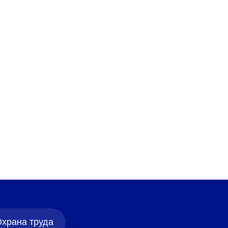
имир Николаевич
Врач терап
1 380 ₽
5
2 отзыва
Подробнее
храна труда