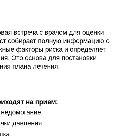
Адрес
399000, г. Липецк, П
Ленинский лесхоз, к
Понедельник — четверг
вая встреча с врачом для оценки
08:00–16:45
ист собирает полную информацию о
перерыв 12:00–12:30
ные факторы риска и определяет,
Пятница
08:00–15:45
я. Это основа для постановки
перерыв 12:00–12:30
ния плана лечения.
Администратор
+7 (4742) 72-73-31
иходят на прием:
 недомогание.
ачки давления.
шка.