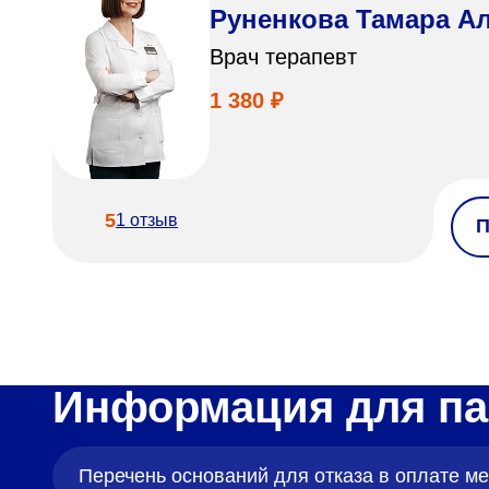
Руненкова Тамара А
Врач терапевт
1 380 ₽
5
1 отзыв
П
Информация для па
Перечень оснований для отказа в оплате 