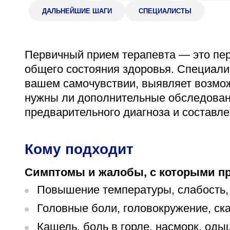
ДАЛЬНЕЙШИЕ ШАГИ
СПЕЦИАЛИСТЫ
Адрес
398005, г. Липецк, пл. Металлургов, 1
Понедельник — пятница 7:30–20:00
Первичный прием терапевта — это пер
Суббота 08:00–16:00
общего состояния здоровья. Специал
вашем самочувствии, выявляет возмож
нужны ли дополнительные обследовани
предварительного диагноза и составле
Регистратура
+7 (4742) 55-55-43
Кому подходит
Симптомы и жалобы, с которыми пр
Повышение температуры, слабость,
Головные боли, головокружение, ск
Кашель, боль в горле, насморк, оды