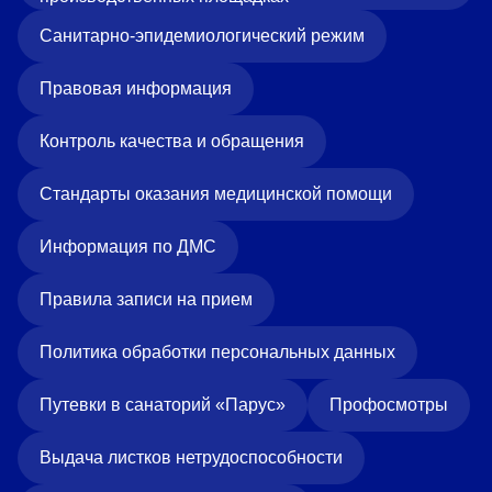
«Парус»
Санитарно-эпидемиологический режим
Адрес
399000, г. Липецк, Плехановское лесничество,
Правовая информация
Ленинский лесхоз, квартал 67
Понедельник — четверг
Контроль качества и обращения
08:00–16:45
перерыв 12:00–12:30
Стандарты оказания медицинской помощи
Пятница
08:00–15:45
перерыв 12:00–12:30
Информация по ДМС
Администратор
+7 (4742) 72-73-31
Правила записи на прием
Политика обработки персональных данных
Путевки в санаторий «Парус»
Профосмотры
Выдача листков нетрудоспособности
Версия для слабовидящих