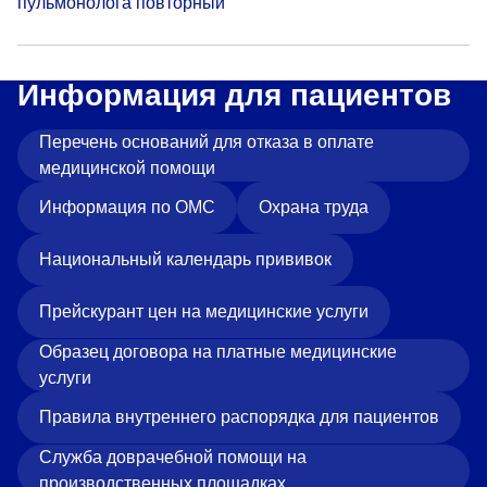
пульмонолога повторный
Прейскурант цен
Спроси врача
Информация для пациентов
Контакты
Перечень оснований для отказа в оплате
медицинской помощи
Центр здоровья НЛМК
Информация по ОМС
Охрана труда
Адрес
Национальный календарь прививок
398005, г. Липецк, пл. Металлургов, 1
Понедельник — пятница 7:30–20:00
Прейскурант цен на медицинские услуги
Суббота 08:00–16:00
Образец договора на платные медицинские
Регистратура
услуги
+7 (4742) 55-55-43
Правила внутреннего распорядка для пациентов
Служба доврачебной помощи на
Санаторий-профилакторий
производственных площадках