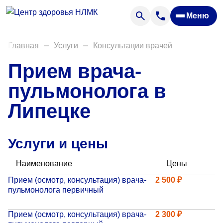
Анализы
Меню
Диагностика
Акции
Главная
Услуги
Консультации врачей
Пациентам
Прием врача-
Вакансии
пульмонолога в
Липецке
О нас
Отзывы
Услуги и цены
Закупки
Наименование
Цены
Вопрос — ответ
Прием (осмотр, консультация) врача-
2 500 ₽
пульмонолога первичный
Направления деятельности
Новости
Прием (осмотр, консультация) врача-
2 300 ₽