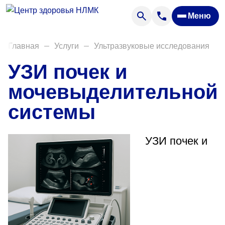
Анализы
Меню
Диагностика
Акции
Главная
Услуги
Ультразвуковые исследования
Пациентам
УЗИ почек и
Вакансии
мочевыделительной
системы
О нас
Отзывы
УЗИ почек и
Закупки
Вопрос — ответ
Направления деятельности
Новости