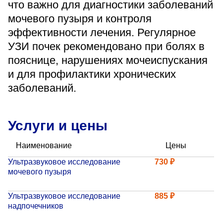
что важно для диагностики заболеваний
«Парус»
мочевого пузыря и контроля
Адрес
эффективности лечения. Регулярное
399000, г. Липецк, Плехановское лесничество,
УЗИ почек рекомендовано при болях в
Ленинский лесхоз, квартал 67
пояснице, нарушениях мочеиспускания
Понедельник — четверг
08:00–16:45
и для профилактики хронических
перерыв 12:00–12:30
заболеваний.
Пятница
08:00–15:45
перерыв 12:00–12:30
Администратор
Услуги и цены
+7 (4742) 72-73-31
Наименование
Цены
Ультразвуковое исследование
730 ₽
мочевого пузыря
Ультразвуковое исследование
885 ₽
надпочечников
Версия для слабовидящих