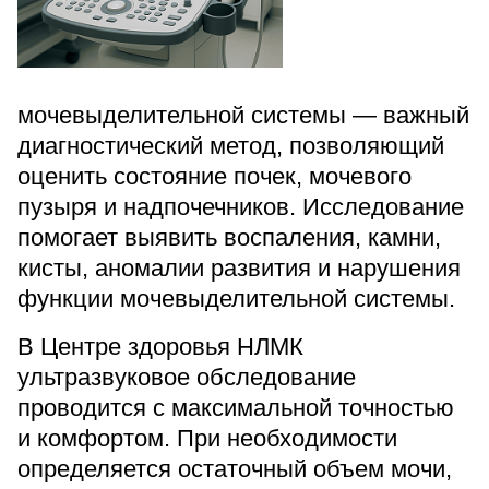
Прейскурант цен
Спроси врача
Контакты
мочевыделительной системы — важный
диагностический метод, позволяющий
оценить состояние почек, мочевого
пузыря и надпочечников. Исследование
Центр здоровья НЛМК
помогает выявить воспаления, камни,
Адрес
кисты, аномалии развития и нарушения
398005, г. Липецк, пл. Металлургов, 1
функции мочевыделительной системы.
Понедельник — пятница 7:30–20:00
В Центре здоровья НЛМК
Суббота 08:00–16:00
Регистратура
ультразвуковое обследование
+7 (4742) 55-55-43
проводится с максимальной точностью
и комфортом. При необходимости
определяется остаточный объем мочи,
Санаторий-профилакторий