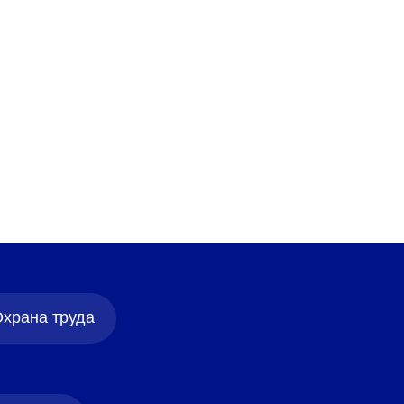
от 495
5
4 отзыва
Подробнее
храна труда