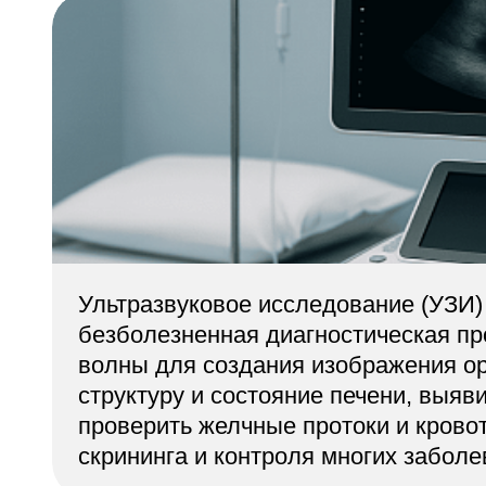
Адрес
398005, г. Липецк, пл. Металлургов, 1
Понедельник — пятница 7:30–20:00
Суббота 08:00–16:00
Регистратура
+7 (4742) 55-55-43
Ультразвуковое исследование (УЗИ)
безболезненная диагностическая пр
волны для создания изображения ор
структуру и состояние печени, выяви
проверить желчные протоки и крово
скрининга и контроля многих заболе