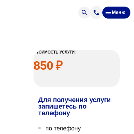
Меню
Отзывы
Вопрос — ответ
ости
Новости
Спроси врача
СТОИМОСТЬ УСЛУГИ:
850
₽
Для получения услуги
ящих
запишетесь по
телефону
офилакторий «Парус»
по телефону