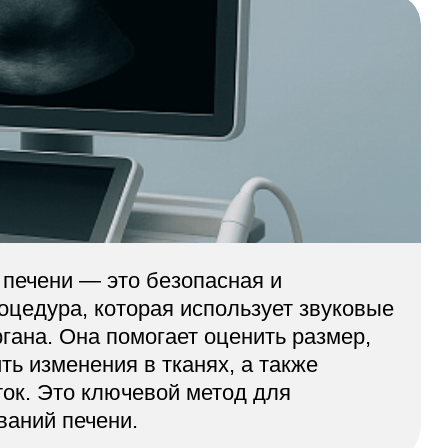
Адрес
399000, г. Липецк, П
Ленинский лесхоз, к
Понедельник — четверг
08:00–16:45
перерыв 12:00–12:30
Пятница
08:00–15:45
перерыв 12:00–12:30
Администратор
+7 (4742) 72-73-31
 печени — это безопасная и
оцедура, которая использует звуковые
гана. Она помогает оценить размер,
ть изменения в тканях, а также
ток. Это ключевой метод для
ваний печени.