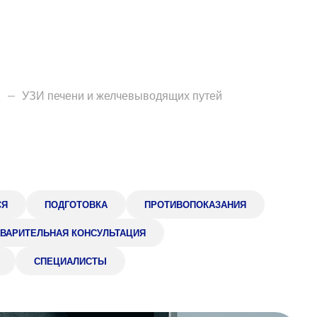
О нас
Закупки
Направления деятельн
я
УЗИ печени и желчевыводящих путей
Прейскурант цен
Контакты
СЯ
ПОДГОТОВКА
ПРОТИВОПОКАЗАНИЯ
ВАРИТЕЛЬНАЯ КОНСУЛЬТАЦИЯ
Версия для слабовид
СПЕЦИАЛИСТЫ
Санаторий-пр