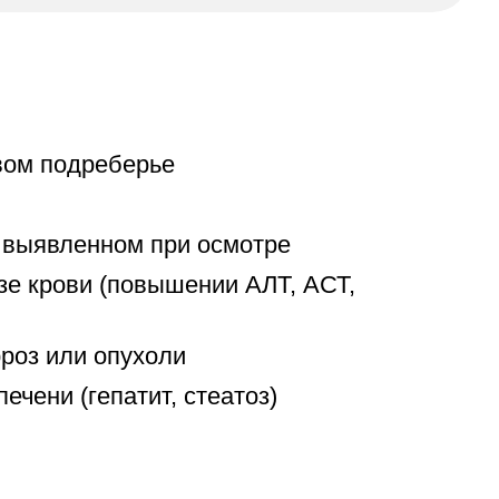
вом подреберье
, выявленном при осмотре
е крови (повышении АЛТ, АСТ,
рроз или опухоли
ечени (гепатит, стеатоз)