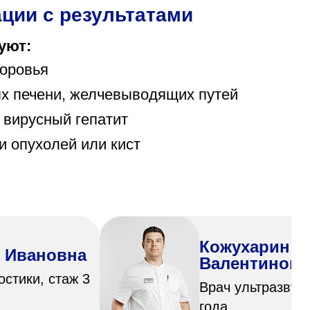
ции с результатами
уют:
доровья
ях печени, желчевыводящих путей
 вирусный гепатит
и опухолей или кист
Кожухарин В
 Ивановна
Валентинови
остики, стаж 3
Врач ультразвуко
года