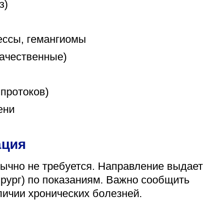
з)
ессы, гемангиомы
качественные)
протоков)
ени
ация
ычно не требуется. Направление выдает
ирург) по показаниям. Важно сообщить
личии хронических болезней.