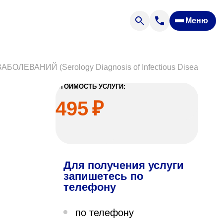
Меню
Отзывы
Вопрос — ответ
ости
Новости
ВАНИЙ (Serology Diagnosis of Infectious Disease)
Спроси врача
СТОИМОСТЬ УСЛУГИ:
495
₽
Для получения услуги
ящих
запишетесь по
телефону
офилакторий «Парус»
по телефону