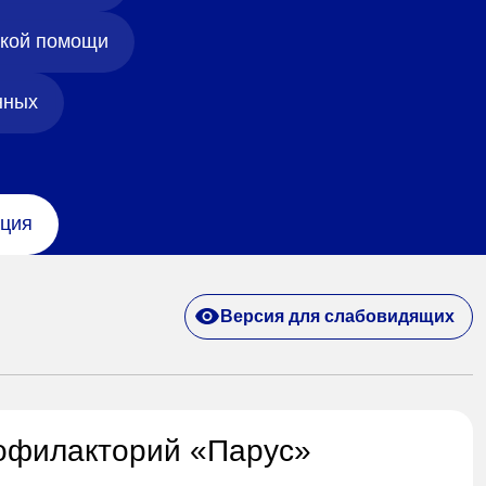
ской помощи
нных
ция
Версия для слабовидящих
офилакторий «Парус»