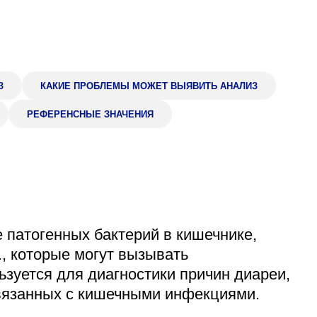
Адрес
399000, г. Липецк, П
Ленинский лесхоз, к
Понедельник — четверг
08:00–16:45
З
КАКИЕ ПРОБЛЕМЫ МОЖЕТ ВЫЯВИТЬ АНАЛИЗ
перерыв 12:00–12:30
РЕФЕРЕНСНЫЕ ЗНАЧЕНИЯ
Пятница
08:00–15:45
перерыв 12:00–12:30
Администратор
+7 (4742) 72-73-31
 патогенных бактерий в кишечнике,
p., которые могут вызывать
зуется для диагностики причин диареи,
связанных с кишечными инфекциями.