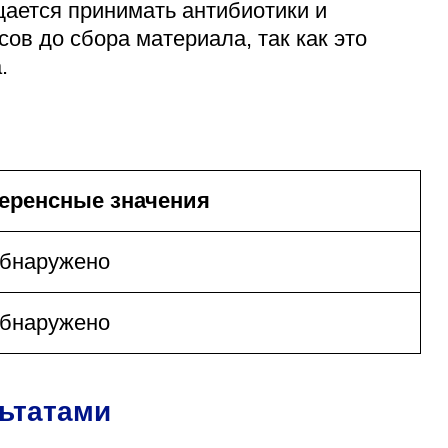
щается принимать антибиотики и
ов до сбора материала, так как это
.
еренсные значения
обнаружено
обнаружено
льтатами