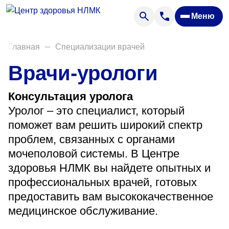
Анализы
Меню
Диагностика
Акции
Главная
Специализации врачей
Пациентам
Врачи-урологи
Вакансии
Консультация уролога
Уролог – это специалист, который
О нас
поможет вам решить широкий спектр
Отзывы
проблем, связанных с органами
мочеполовой системы. В Центре
Закупки
здоровья НЛМК вы найдете опытных и
Вопрос — ответ
профессиональных врачей, готовых
предоставить вам высококачественное
Направления деятельности
медицинское обслуживание.
Новости