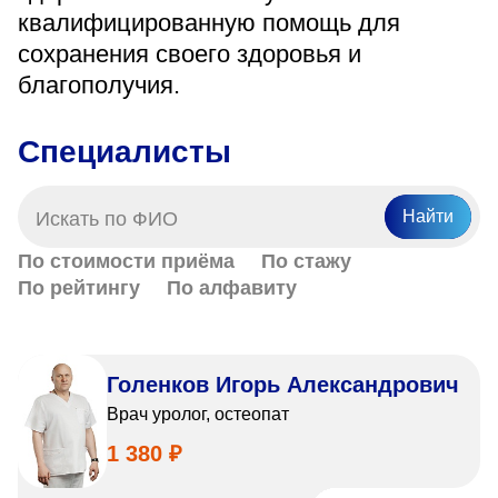
«Парус»
квалифицированную помощь для
сохранения своего здоровья и
Адрес
благополучия.
399000, г. Липецк, Плехановское лесничество,
Ленинский лесхоз, квартал 67
Понедельник — четверг
Специалисты
08:00–16:45
перерыв 12:00–12:30
Пятница
Найти
08:00–15:45
перерыв 12:00–12:30
По стоимости приёма
По стажу
Администратор
По рейтингу
По алфавиту
+7 (4742) 72-73-31
Голенков Игорь Александрович
Врач уролог, остеопат
1 380 ₽
Версия для слабовидящих