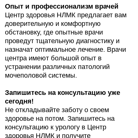
Опыт и профессионализм врачей
Прейскурант цен
Центр здоровья НЛМК предлагает вам
Спроси врача
доверительную и комфортную
Контакты
обстановку, где опытные врачи
проведут тщательную диагностику и
назначат оптимальное лечение. Врачи
центра имеют большой опыт в
Центр здоровья НЛМК
устранении различных патологий
Адрес
мочеполовой системы.
398005, г. Липецк, пл. Металлургов, 1
Понедельник — пятница 7:30–20:00
Запишитесь на консультацию уже
Суббота 08:00–16:00
сегодня!
Регистратура
Не откладывайте заботу о своем
+7 (4742) 55-55-43
здоровье на потом. Запишитесь на
консультацию к урологу в Центр
Санаторий-профилакторий
здоровья НЛМК и получите