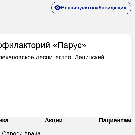
Версия для слабовидящих
офилакторий «Парус»
Плехановское лесничество, Ленинский
ика
Акции
Пациентам
Спроси врача