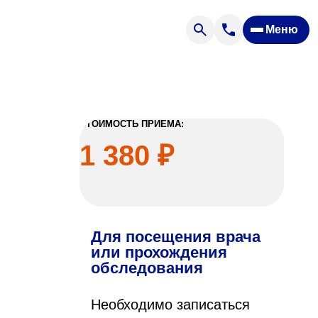
Меню
Отзывы
Вопрос — ответ
ости
Новости
Спроси врача
СТОИМОСТЬ ПРИЕМА:
1 380 ₽
Для посещения врача
ящих
или прохождения
обследования
офилакторий «Парус»
Необходимо записаться