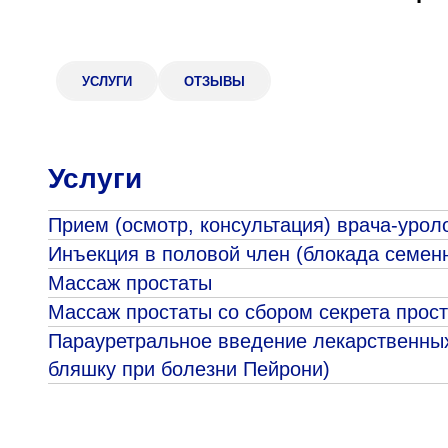
Адрес
398005, г. Липецк, пл. Металлургов, 1
Понедельник — пятница 7:30–20:00
УСЛУГИ
ОТЗЫВЫ
Суббота 08:00–16:00
Услуги
Регистратура
Прием (осмотр, консультация) врача-урол
+7 (4742) 55-55-43
Инъекция в половой член (блокада семенн
Массаж простаты
Массаж простаты со сбором секрета прос
Парауретральное введение лекарственных
бляшку при болезни Пейрони)