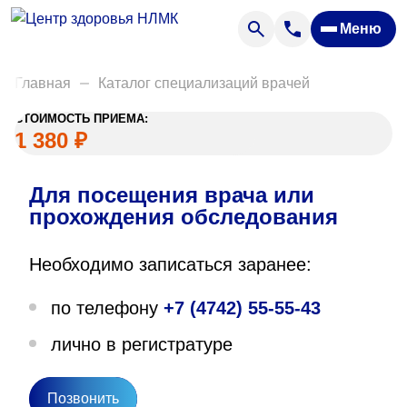
Анализы
Меню
Диагностика
Акции
Главная
Каталог специализаций врачей
Пациентам
СТОИМОСТЬ ПРИЕМА:
Вакансии
1 380 ₽
Для посещения врача или
О нас
прохождения обследования
Отзывы
Необходимо записаться заранее:
Закупки
по телефону
+7 (4742) 55-55-43
Вопрос — ответ
лично в регистратуре
Направления деятельности
Новости
Позвонить