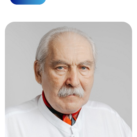
Прейскурант цен
Спроси врача
Контакты
Центр здоровья НЛМК
Адрес
398005, г. Липецк, пл. Металлургов, 1
Понедельник — пятница 7:30–20:00
Суббота 08:00–16:00
Регистратура
+7 (4742) 55-55-43
Санаторий-профилакторий