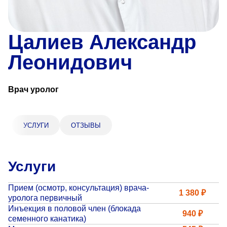
«Парус»
Адрес
Цалиев Александр
399000, г. Липецк, Плехановское лесничество,
Ленинский лесхоз, квартал 67
Леонидович
Понедельник — четверг
08:00–16:45
перерыв 12:00–12:30
Врач уролог
Пятница
08:00–15:45
перерыв 12:00–12:30
Администратор
УСЛУГИ
ОТЗЫВЫ
+7 (4742) 72-73-31
Услуги
Прием (осмотр, консультация) врача-
1 380 ₽
уролога первичный
Инъекция в половой член (блокада
Версия для слабовидящих
940 ₽
семенного канатика)