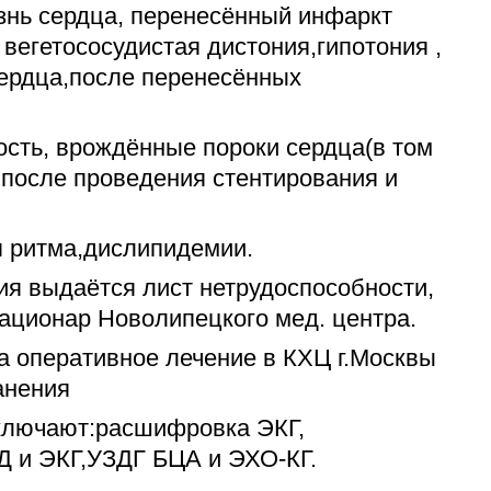
знь сердца, перенесённый инфаркт
 вегетососудистая дистония,гипотония ,
ердца,после перенесённых
ость, врождённые пороки сердца(в том
 после проведения стентирования и
я ритма,дислипидемии.
я выдаётся лист нетрудоспособности,
ационар Новолипецкого мед. центра.
а оперативное лечение в КХЦ г.Москвы
анения
ключают:расшифровка ЭКГ,
Д и ЭКГ,УЗДГ БЦА и ЭХО-КГ.