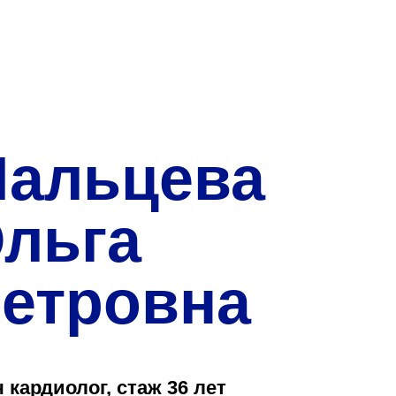
О нас
Закупки
Направления деятельн
Прейскурант цен
альцева
Контакты
льга
етровна
Версия для слабовид
Санаторий-пр
 кардиолог, стаж 36 лет