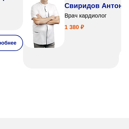
Свиридов Антон А
Врач кардиолог
1 380 ₽
робнее