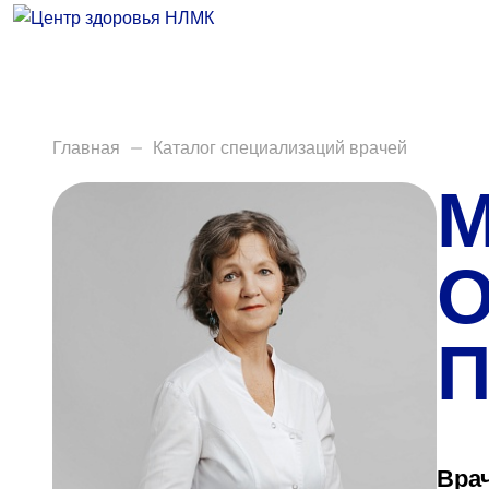
Врачи
Услуги
Анализы
Главная
Каталог специализаций врачей
М
Диагностика
Акции
О
Пациентам
П
Вакансии
Центр здоровья НЛМК
Врач