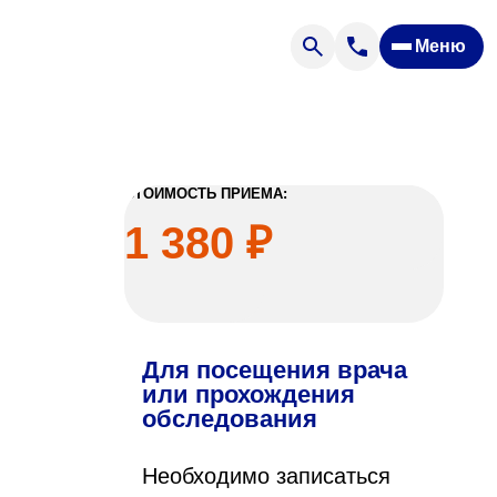
Меню
Отзывы
Вопрос — ответ
ости
Новости
Спроси врача
СТОИМОСТЬ ПРИЕМА:
1 380 ₽
Для посещения врача
ящих
или прохождения
обследования
офилакторий «Парус»
Необходимо записаться