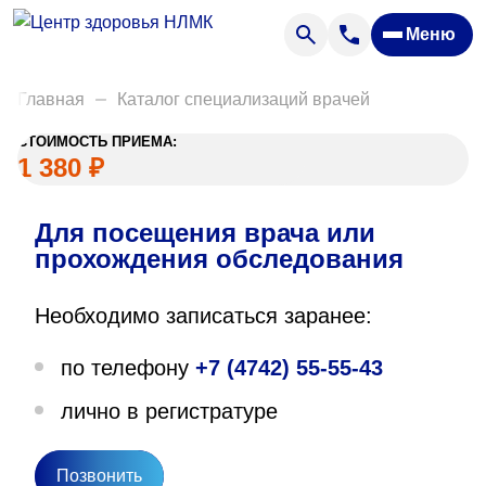
Анализы
Меню
Диагностика
Акции
Главная
Каталог специализаций врачей
Пациентам
СТОИМОСТЬ ПРИЕМА:
Вакансии
1 380 ₽
Для посещения врача или
О нас
прохождения обследования
Отзывы
Необходимо записаться заранее:
Закупки
по телефону
+7 (4742) 55-55-43
Вопрос — ответ
лично в регистратуре
Направления деятельности
Новости
Позвонить