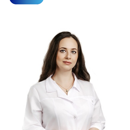
Прейскурант цен
Спроси врача
Контакты
Центр здоровья НЛМК
Адрес
398005, г. Липецк, пл. Металлургов, 1
Понедельник — пятница 7:30–20:00
Суббота 08:00–16:00
Регистратура
+7 (4742) 55-55-43
Санаторий-профилакторий