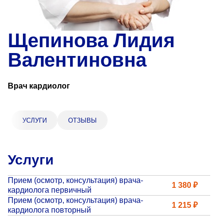
«Парус»
Адрес
Щепинова Лидия
399000, г. Липецк, Плехановское лесничество,
Ленинский лесхоз, квартал 67
Валентиновна
Понедельник — четверг
08:00–16:45
перерыв 12:00–12:30
Врач кардиолог
Пятница
08:00–15:45
перерыв 12:00–12:30
Администратор
УСЛУГИ
ОТЗЫВЫ
+7 (4742) 72-73-31
Услуги
Прием (осмотр, консультация) врача-
1 380 ₽
кардиолога первичный
Прием (осмотр, консультация) врача-
Версия для слабовидящих
1 215 ₽
кардиолога повторный