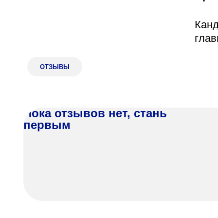
Адрес
398005, г. Липецк, пл. Металлургов, 1
Канд
глав
Понедельник — пятница 7:30–20:00
Суббота 08:00–16:00
ОТЗЫВЫ
Регистратура
Пока отзывов нет, стань
+7 (4742) 55-55-43
первым