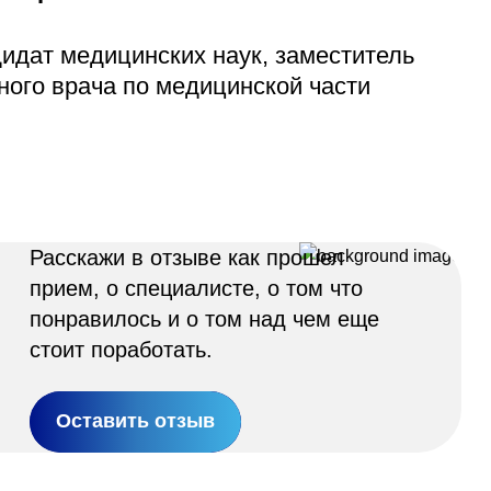
Адрес
399000, г. Липецк, П
идат медицинских наук, заместитель
Ленинский лесхоз, к
ного врача по медицинской части
Понедельник — четверг
08:00–16:45
перерыв 12:00–12:30
Пятница
08:00–15:45
перерыв 12:00–12:30
Администратор
Расскажи в отзыве как прошел
+7 (4742) 72-73-31
прием, о специалисте, о том что
понравилось и о том над чем еще
стоит поработать.
Оставить отзыв