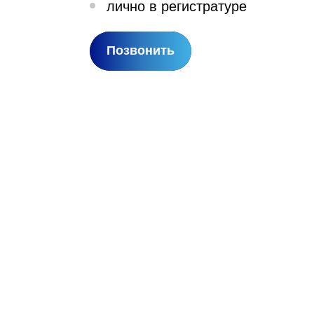
лично в регистратуре
лехановское лесничество,
вартал 67
Позвонить