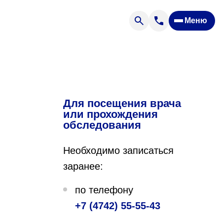
Меню
Отзывы
Вопрос — ответ
ости
Новости
Спроси врача
Для посещения врача
или прохождения
обследования
Необходимо записаться
заранее:
ящих
по телефону
+7 (4742) 55-55-43
офилакторий «Парус»