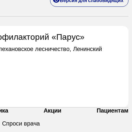
Версия для слабовидящих
офилакторий «Парус»
Плехановское лесничество, Ленинский
ика
Акции
Пациентам
Спроси врача