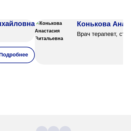
ихайловна
Конькова Анас
Врач терапевт, стаж
Подробнее