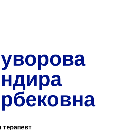
О нас
Закупки
Направления деятельн
Прейскурант цен
уворова
Контакты
ндира
рбековна
Версия для слабовид
Санаторий-пр
ч терапевт