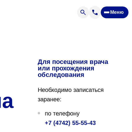
Меню
Отзывы
Вопрос — ответ
ости
Новости
Спроси врача
Для посещения врача
или прохождения
обследования
Необходимо записаться
на
заранее:
ящих
по телефону
+7 (4742) 55-55-43
офилакторий «Парус»