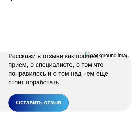
Адрес
399000, г. Липецк, П
Ленинский лесхоз, к
Понедельник — четверг
08:00–16:45
перерыв 12:00–12:30
Пятница
Расскажи в отзыве как прошел
08:00–15:45
перерыв 12:00–12:30
прием, о специалисте, о том что
Администратор
понравилось и о том над чем еще
+7 (4742) 72-73-31
стоит поработать.
Оставить отзыв