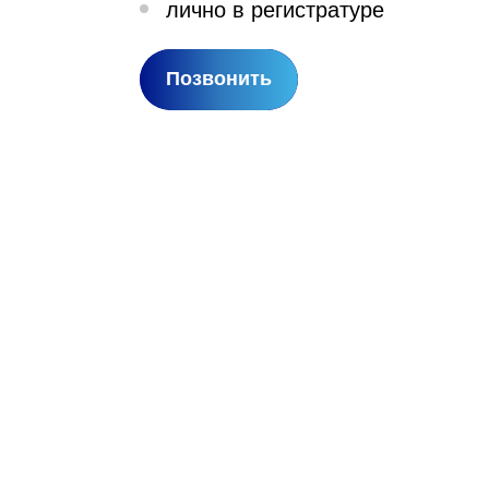
лично в регистратуре
лехановское лесничество,
вартал 67
Позвонить