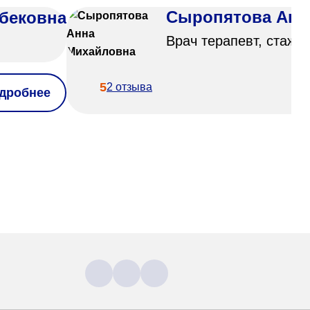
Сыропятова Анн
бековна
Врач терапевт, стаж 9
5
2 отзыва
дробнее