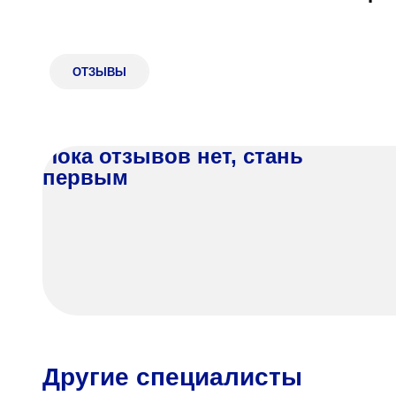
Адрес
398005, г. Липецк, пл. Металлургов, 1
Понедельник — пятница 7:30–20:00
ОТЗЫВЫ
Суббота 08:00–16:00
Пока отзывов нет, стань
первым
Регистратура
+7 (4742) 55-55-43
Другие специалисты