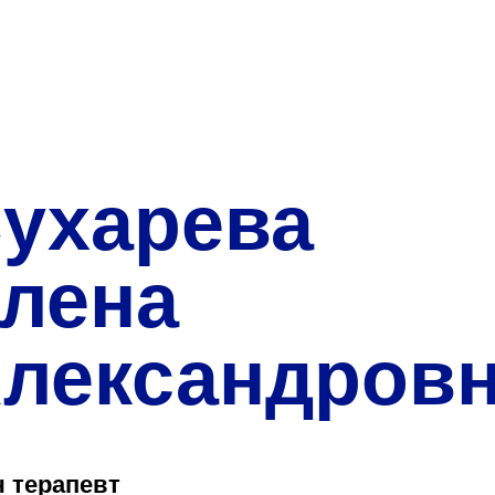
О нас
Закупки
Направления деятельн
Прейскурант цен
ухарева
Контакты
лена
лександров
Версия для слабовид
Санаторий-пр
ч терапевт