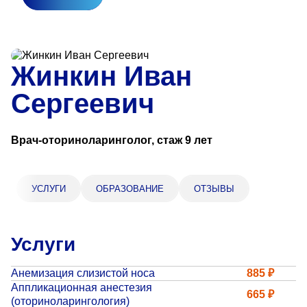
Прейскурант цен
Спроси врача
Жинкин Иван
Контакты
Сергеевич
Центр здоровья НЛМК
Врач-оториноларинголог, стаж 9 лет
Адрес
398005, г. Липецк, пл. Металлургов, 1
УСЛУГИ
ОБРАЗОВАНИЕ
ОТЗЫВЫ
Понедельник — пятница 7:30–20:00
Суббота 08:00–16:00
Регистратура
Услуги
+7 (4742) 55-55-43
Анемизация слизистой носа
885 ₽
Аппликационная анестезия
665 ₽
Санаторий-профилакторий
(оториноларингология)