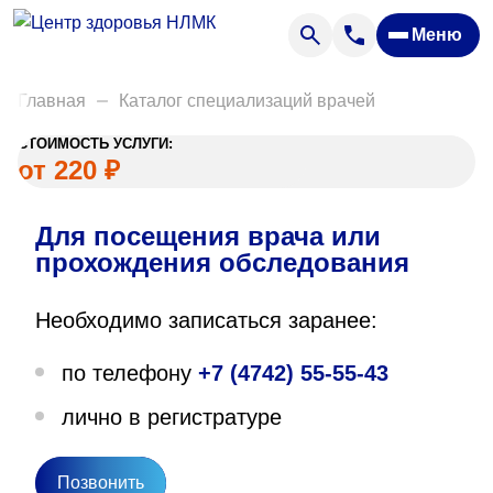
Анализы
Меню
Диагностика
Акции
Главная
Каталог специализаций врачей
Пациентам
СТОИМОСТЬ УСЛУГИ:
Вакансии
от 220 ₽
Для посещения врача или
О нас
прохождения обследования
Отзывы
Необходимо записаться заранее:
Закупки
по телефону
+7 (4742) 55-55-43
Вопрос — ответ
лично в регистратуре
Направления деятельности
Новости
Позвонить