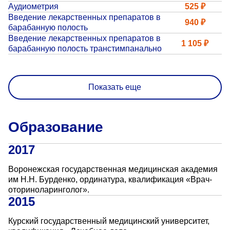
«Парус»
Аудиометрия
525 ₽
Введение лекарственных препаратов в
940 ₽
барабанную полость
Адрес
Введение лекарственных препаратов в
399000, г. Липецк, Плехановское лесничество,
1 105 ₽
Ленинский лесхоз, квартал 67
барабанную полость транстимпанально
Понедельник — четверг
08:00–16:45
перерыв 12:00–12:30
Показать еще
Пятница
08:00–15:45
перерыв 12:00–12:30
Администратор
Образование
+7 (4742) 72-73-31
2017
Воронежская государственная медицинская академия
им Н.Н. Бурденко, ординатура, квалификация «Врач-
оториноларинголог».
2015
Версия для слабовидящих
Курский государственный медицинский университет,