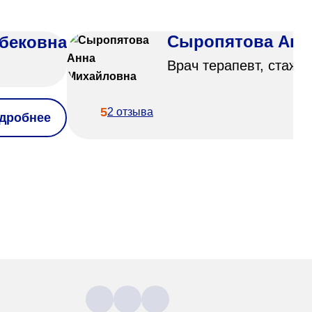
Сыропятова Анн
бековна
Врач терапевт, стаж 9
5
2 отзыва
дробнее