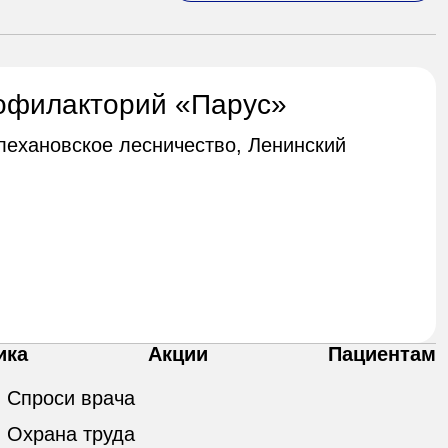
офилакторий «Парус»
Плехановское лесничество, Ленинский
ика
Акции
Пациентам
Спроси врача
Охрана труда