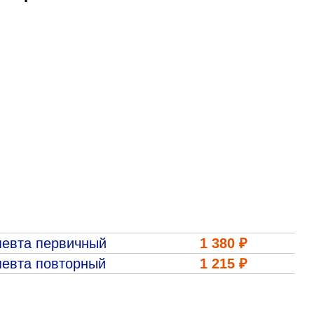
Адрес
399000, г. Липецк, П
Ленинский лесхоз, к
Понедельник — четверг
08:00–16:45
перерыв 12:00–12:30
Пятница
08:00–15:45
перерыв 12:00–12:30
Администратор
+7 (4742) 72-73-31
певта первичный
1 380 ₽
певта повторный
1 215 ₽