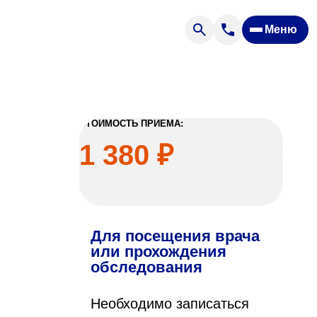
Меню
Отзывы
Вопрос — ответ
ости
Новости
Спроси врача
СТОИМОСТЬ ПРИЕМА:
1 380 ₽
Для посещения врача
ящих
или прохождения
обследования
офилакторий «Парус»
Необходимо записаться