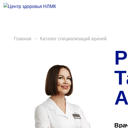
Врачи
Услуги
Анализы
Главная
Каталог специализаций врачей
Р
Диагностика
Акции
Т
Пациентам
А
Вакансии
Центр здоровья НЛМК
Вра