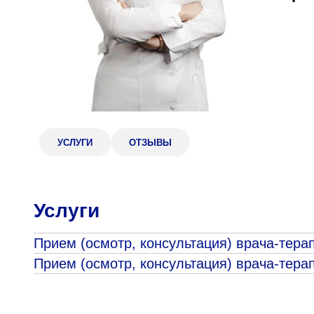
Адрес
398005, г. Липецк, пл. Металлургов, 1
Понедельник — пятница 7:30–20:00
Суббота 08:00–16:00
УСЛУГИ
ОТЗЫВЫ
Регистратура
+7 (4742) 55-55-43
Услуги
Прием (осмотр, консультация) врача-тера
Прием (осмотр, консультация) врача-тера