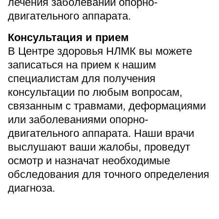
лечения заболеваний опорно-
Прейскурант цен
двигательного аппарата.
Спроси врача
Консультация и прием
Контакты
В Центре здоровья НЛМК вы можете
записаться на прием к нашим
специалистам для получения
консультации по любым вопросам,
Центр здоровья НЛМК
связанным с травмами, деформациями
Адрес
или заболеваниями опорно-
398005, г. Липецк, пл. Металлургов, 1
двигательного аппарата. Наши врачи
Понедельник — пятница 7:30–20:00
выслушают ваши жалобы, проведут
Суббота 08:00–16:00
осмотр и назначат необходимые
Регистратура
обследования для точного определения
+7 (4742) 55-55-43
диагноза.
Санаторий-профилакторий