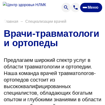
Анализы
Меню
Диагностика
Акции
Главная
Специализации врачей
Пациентам
Врачи-травматологи
Вакансии
и ортопеды
О нас
Предлагаем широкий спектр услуг в
Отзывы
области травматологии и ортопедии.
Закупки
Наша команда врачей травматологов-
ортопедов состоит из
Вопрос — ответ
высококвалифицированных
Направления деятельности
специалистов, обладающих богатым
опытом и глубокими знаниями в области
Новости