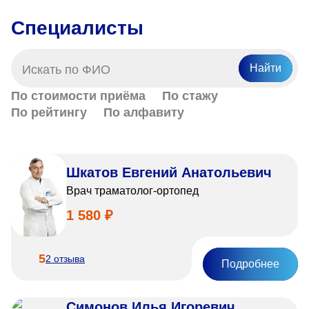
«Парус»
Специалисты
Адрес
399000, г. Липецк, Плехановское лесничество,
Ленинский лесхоз, квартал 67
Найти
Понедельник — четверг
По стоимости приёма
По стажу
08:00–16:45
перерыв 12:00–12:30
По рейтингу
По алфавиту
Пятница
08:00–15:45
перерыв 12:00–12:30
Администратор
Шкатов Евгений Анатольевич
+7 (4742) 72-73-31
Врач траматолог-ортопед
1 580 ₽
5
2 отзыва
Подробнее
Версия для слабовидящих
Симонов Илья Игоревич