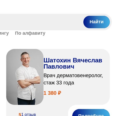
Найти
ингу
По алфавиту
Шатохин Вячеслав
Павлович
Врач дерматовенеролог,
стаж 33 года
1 380 ₽
5
1 отзыв