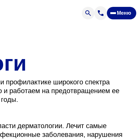
Меню
Отзывы
Вопрос — ответ
ости
Новости
Спроси врача
оги
 и профилактике широкого спектра
о и работаем на предотвращением ее
 годы.
ящих
асти дерматологии. Лечит самые
офилакторий «Парус»
инфекционные заболевания, нарушения