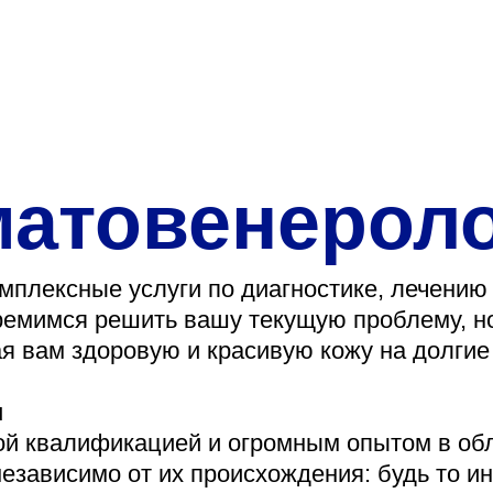
О нас
Закупки
Направления деятельн
Прейскурант цен
матовенерол
Контакты
мплексные услуги по диагностике, лечению
ремимся решить вашу текущую проблему, н
я вам здоровую и красивую кожу на долгие
Версия для слабовид
м
ой квалификацией и огромным опытом в обл
Санаторий-пр
езависимо от их происхождения: будь то 