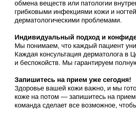
обмена веществ или патологии внутре
Адрес
грибковыми инфекциями кожи и ногтей
398005, г. Липецк, пл. Металлургов, 1
дерматологическими проблемами.
Понедельник — пятница 7:30–20:00
Суббота 08:00–16:00
Индивидуальный подход и конфид
Мы понимаем, что каждый пациент уни
Каждая консультация дерматолога в 
и беспокойств. Мы гарантируем полну
Регистратура
+7 (4742) 55-55-43
Запишитесь на прием уже сегодня!
Здоровье вашей кожи важно, и мы гото
коже на потом — запишитесь на прием
команда сделает все возможное, чтоб