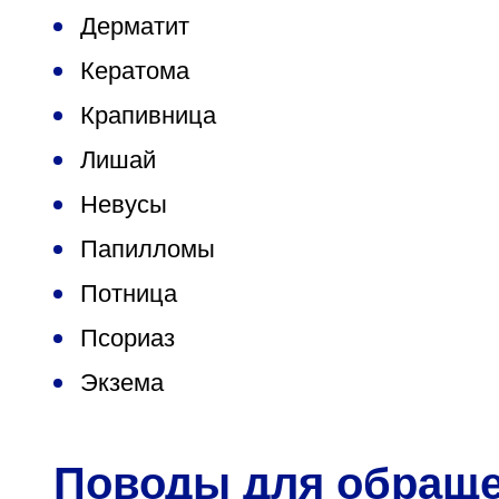
Дерматит
Кератома
Крапивница
Лишай
Невусы
Папилломы
Потница
Псориаз
Экзема
Поводы для обращ