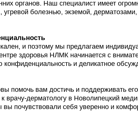
нних органов. Наш специалист имеет огром
Адрес
, угревой болезнью, экземой, дерматозами
399000, г. Липецк, П
Ленинский лесхоз, к
Понедельник — четверг
08:00–16:45
енциальность
перерыв 12:00–12:30
кален, и поэтому мы предлагаем индивиду
Пятница
Центре здоровья НЛМК начинается с внима
08:00–15:45
ю конфиденциальность и деликатное обсужд
перерыв 12:00–12:30
Администратор
+7 (4742) 72-73-31
вы помочь вам достичь и поддерживать его
 к врачу-дерматологу в Новолипецкий меди
ы вы почувствовали себя уверенно и комфор