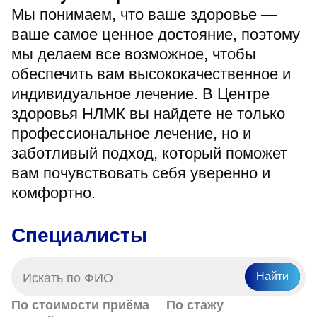
«Парус»
Мы понимаем, что ваше здоровье —
ваше самое ценное достояние, поэтому
Адрес
мы делаем все возможное, чтобы
399000, г. Липецк, Плехановское лесничество,
Ленинский лесхоз, квартал 67
обеспечить вам высококачественное и
Понедельник — четверг
индивидуальное лечение. В Центре
08:00–16:45
перерыв 12:00–12:30
здоровья НЛМК вы найдете не только
профессиональное лечение, но и
Пятница
08:00–15:45
заботливый подход, который поможет
перерыв 12:00–12:30
Администратор
вам почувствовать себя уверенно и
+7 (4742) 72-73-31
комфортно.
Специалисты
Найти
Версия для слабовидящих
По стоимости приёма
По стажу