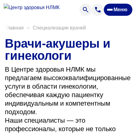
Анализы
Меню
Диагностика
Акции
Главная
Специализации врачей
Пациентам
Врачи-акушеры и
Вакансии
гинекологи
В Центре здоровья НЛМК мы
О нас
предлагаем высококвалифицированные
Отзывы
услуги в области гинекологии,
Закупки
обеспечивая каждую пациентку
индивидуальным и компетентным
Вопрос — ответ
подходом.
Направления деятельности
Наши специалисты — это
профессионалы, которые не только
Новости