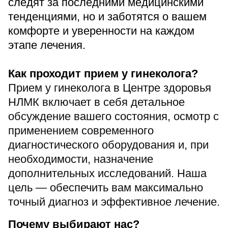
следят за последними медицинскими
Прейскурант цен
тенденциями, но и заботятся о вашем
комфорте и уверенности на каждом
Спроси врача
этапе лечения.
Контакты
К
ак проходит прием у гинеколога?
Прием у гинеколога в Центре здоровья
Центр здоровья НЛМК
НЛМК включает в себя детальное
обсуждение вашего состояния, осмотр с
Адрес
398005, г. Липецк, пл. Металлургов, 1
применением современного
диагностического оборудования и, при
Понедельник — пятница 7:30–20:00
необходимости, назначение
Суббота 08:00–16:00
Регистратура
дополнительных исследований. Наша
+7 (4742) 55-55-43
цель — обеспечить вам максимально
точный диагноз и эффективное лечение.
Санаторий-профилакторий
Почему выбирают нас?