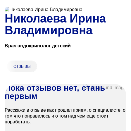
Прейскурант цен
Николаева Ирина
Спроси врача
Владимировна
Контакты
Врач эндокринолог детский
Центр здоровья НЛМК
ОТЗЫВЫ
Адрес
398005, г. Липецк, пл. Металлургов, 1
Понедельник — пятница 7:30–20:00
Пока отзывов нет, стань
Суббота 08:00–16:00
первым
Регистратура
+7 (4742) 55-55-43
Расскажи в отзыве как прошел прием, о специалисте, о
том что понравилось и о том над чем еще стоит
поработать.
Санаторий-профилакторий