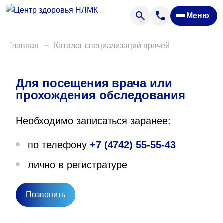
Анализы
Меню
Диагностика
Акции
Главная
Каталог специализаций врачей
Пациентам
Вакансии
Для посещения врача или
прохождения обследования
О нас
Необходимо записаться заранее:
Отзывы
по телефону
+7 (4742) 55-55-43
Закупки
лично в регистратуре
Вопрос — ответ
Направления деятельности
Позвонить
Новости