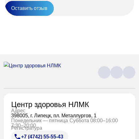
«Парус»
Оставить отзыв
Адрес
399000, г. Липецк, Плехановское лесничество,
Ленинский лесхоз, квартал 67
Понедельник — четверг
08:00–16:45
перерыв 12:00–12:30
Пятница
08:00–15:45
перерыв 12:00–12:30
Администратор
+7 (4742) 72-73-31
Центр здоровья НЛМК
Адрес
398005, г. Липецк, пл. Металлургов, 1
Понедельник — пятница
Суббота 08:00–16:00
7:30–20:00
Регистратура
Версия для слабовидящих
+7 (4742) 55-55-43