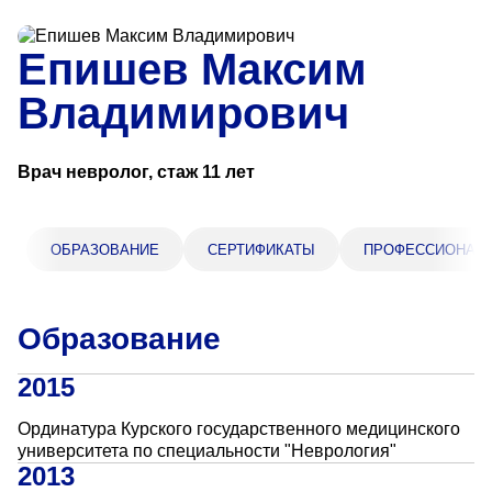
Прейскурант цен
Епишев Максим
Спроси врача
Владимирович
Контакты
Врач невролог, стаж 11 лет
Центр здоровья НЛМК
ОБРАЗОВАНИЕ
СЕРТИФИКАТЫ
ПРОФЕССИОНАЛ
Адрес
398005, г. Липецк, пл. Металлургов, 1
Понедельник — пятница 7:30–20:00
Образование
Суббота 08:00–16:00
Регистратура
2015
+7 (4742) 55-55-43
Ординатура Курского государственного медицинского
университета по специальности "Неврология"
2013
Санаторий-профилакторий