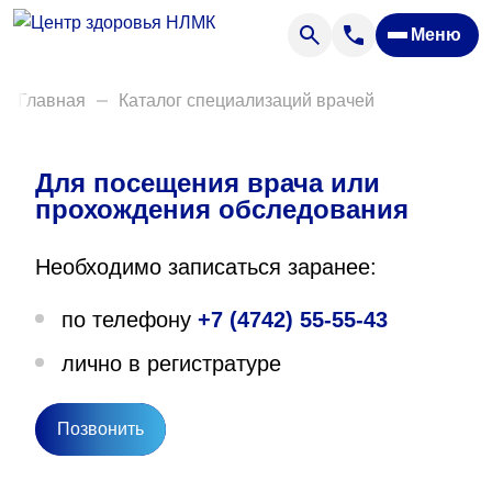
Анализы
Меню
Диагностика
Акции
Главная
Каталог специализаций врачей
Пациентам
Вакансии
Для посещения врача или
прохождения обследования
О нас
Необходимо записаться заранее:
Отзывы
по телефону
+7 (4742) 55-55-43
Закупки
лично в регистратуре
Вопрос — ответ
Направления деятельности
Позвонить
Новости