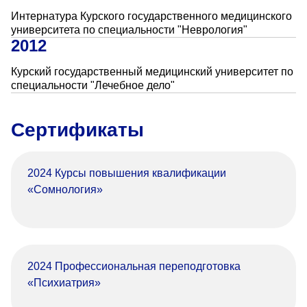
«Парус»
Интернатура Курского государственного медицинского
университета по специальности "Неврология"
Адрес
2012
399000, г. Липецк, Плехановское лесничество,
Ленинский лесхоз, квартал 67
Курский государственный медицинский университет по
Понедельник — четверг
специальности "Лечебное дело"
08:00–16:45
перерыв 12:00–12:30
Сертификаты
Пятница
08:00–15:45
перерыв 12:00–12:30
Администратор
2024 Курсы повышения квалификации
+7 (4742) 72-73-31
«Сомнология»
2024 Профессиональная переподготовка
«Психиатрия»
Версия для слабовидящих