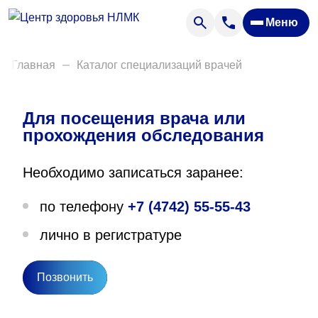
Анализы
Меню
Диагностика
Акции
Главная
Каталог специализаций врачей
Пациентам
Вакансии
Для посещения врача или
прохождения обследования
О нас
Необходимо записаться заранее:
Отзывы
по телефону
+7 (4742) 55-55-43
Закупки
лично в регистратуре
Вопрос — ответ
Направления деятельности
Позвонить
Новости