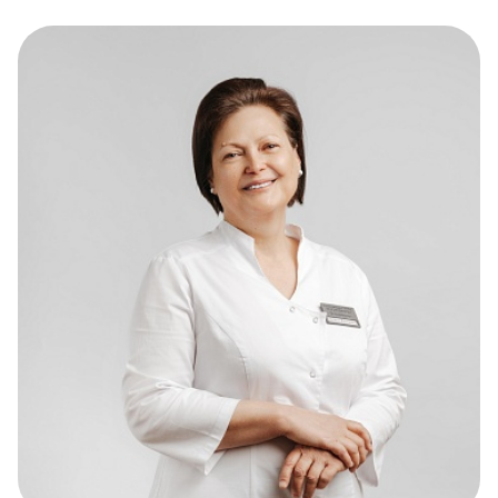
Прейскурант цен
Спроси врача
Контакты
Центр здоровья НЛМК
Адрес
398005, г. Липецк, пл. Металлургов, 1
Понедельник — пятница 7:30–20:00
Суббота 08:00–16:00
Регистратура
+7 (4742) 55-55-43
Санаторий-профилакторий