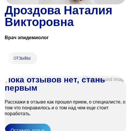
«Парус»
Дроздова Наталия
Адрес
Викторовна
399000, г. Липецк, Плехановское лесничество,
Ленинский лесхоз, квартал 67
Понедельник — четверг
Врач эпидемиолог
08:00–16:45
перерыв 12:00–12:30
Пятница
ОТЗЫВЫ
08:00–15:45
перерыв 12:00–12:30
Администратор
+7 (4742) 72-73-31
Пока отзывов нет, стань
первым
Расскажи в отзыве как прошел прием, о специалисте, о
том что понравилось и о том над чем еще стоит
поработать.
Версия для слабовидящих
Оставить отзыв