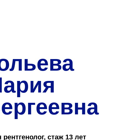
О нас
Закупки
Направления деятельн
Прейскурант цен
ольева
Контакты
ария
ергеевна
Версия для слабовид
Санаторий-пр
 рентгенолог, стаж 13 лет