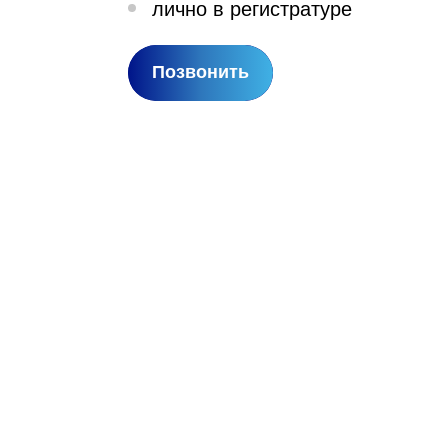
лично в регистратуре
лехановское лесничество,
вартал 67
Позвонить