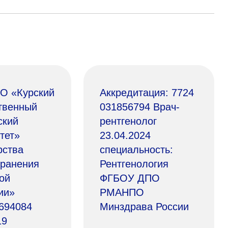
О «Курский
Аккредитация: 7724
твенный
031856794 Врач-
ский
рентгенолог
тет»
23.04.2024
рства
специальность:
хранения
Рентгенология
ой
ФГБОУ ДПО
ии»
РМАНПО
694084
Минздрава России
19