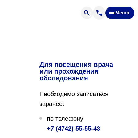
Меню
Отзывы
Вопрос — ответ
ости
Новости
Спроси врача
Для посещения врача
или прохождения
обследования
Необходимо записаться
заранее:
ящих
по телефону
+7 (4742) 55-55-43
офилакторий «Парус»