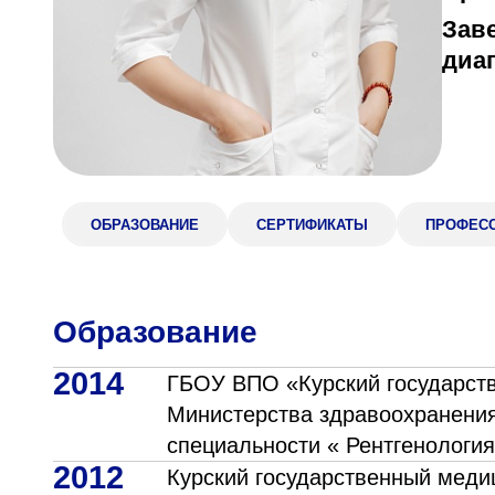
Зав
Адрес
398005, г. Липецк, пл. Металлургов, 1
диа
Понедельник — пятница 7:30–20:00
Суббота 08:00–16:00
ОБРАЗОВАНИЕ
СЕРТИФИКАТЫ
ПРОФЕС
Регистратура
+7 (4742) 55-55-43
Образование
2014
ГБОУ ВПО «Курский государст
Министерства здравоохранения
специальности « Рентгенологи
2012
Курский государственный медиц