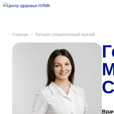
Врачи
Услуги
Анализы
Главная
Каталог специализаций врачей
Г
Диагностика
Акции
М
Пациентам
С
Вакансии
Центр здоровья НЛМК
Врач