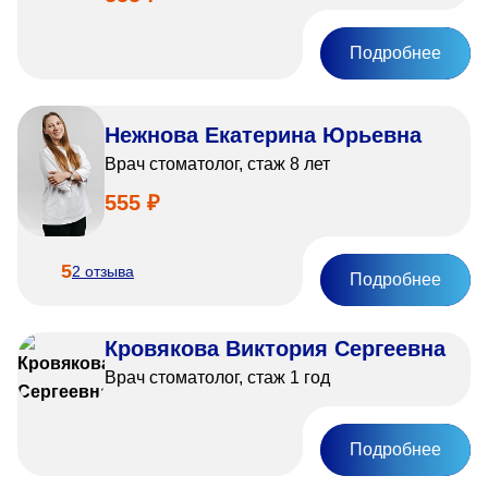
Прейскурант цен
Подробнее
Спроси врача
Контакты
Нежнова Екатерина Юрьевна
Врач стоматолог, стаж 8 лет
555 ₽
Центр здоровья НЛМК
Адрес
5
2 отзыва
398005, г. Липецк, пл. Металлургов, 1
Подробнее
Понедельник — пятница 7:30–20:00
Суббота 08:00–16:00
Кровякова Виктория Сергеевна
Регистратура
Врач стоматолог, стаж 1 год
+7 (4742) 55-55-43
Подробнее
Санаторий-профилакторий