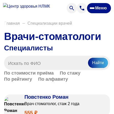
Анализы
Меню
Диагностика
Акции
Главная
Специализации врачей
Пациентам
Врачи-стоматологи
Вакансии
Специалисты
О нас
Найти
Отзывы
По стоимости приёма
По стажу
Закупки
По рейтингу
По алфавиту
Вопрос — ответ
Повстенко Роман
Направления деятельности
Врач стоматолог, стаж 2 года
Новости
555 ₽