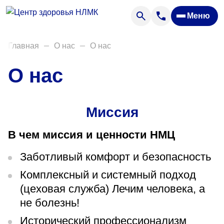
Анализы
Меню
Диагностика
Акции
Главная
О нас
О нас
Пациентам
О нас
Вакансии
Миссия
О нас
В чем миссия и ценности НМЦ
Отзывы
Закупки
Заботливый комфорт и безопасность
Комплексный и системный подход
Вопрос — ответ
(цеховая служба) Лечим человека, а
Направления деятельности
не болезнь!
Новости
Исторический профессионализм