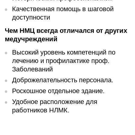
Прейскурант цен
Качественная помощь в шаговой
доступности
Спроси врача
Чем НМЦ всегда отличался от других
Контакты
медучреждений
Высокий уровень компетенций по
Центр здоровья НЛМК
лечению и профилактике проф.
Заболеваний
Адрес
398005, г. Липецк, пл. Металлургов, 1
Доброжелательность персонала.
Понедельник — пятница 7:30–20:00
Роскошное отдельное здание.
Суббота 08:00–16:00
Регистратура
Удобное расположение для
+7 (4742) 55-55-43
работников НЛМК.
Санаторий-профилакторий