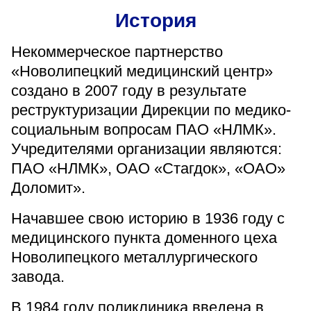
«Парус»
История
Адрес
Некоммерческое партнерство
399000, г. Липецк, Плехановское лесничество,
Ленинский лесхоз, квартал 67
«Новолипецкий медицинский центр»
Понедельник — четверг
создано в 2007 году в результате
08:00–16:45
реструктуризации Дирекции по медико-
перерыв 12:00–12:30
социальным вопросам ПАО «НЛМК».
Пятница
08:00–15:45
Учредителями организации являются:
перерыв 12:00–12:30
Администратор
ПАО «НЛМК», ОАО «Стагдок», «ОАО»
+7 (4742) 72-73-31
Доломит».
Начавшее свою историю в 1936 году с
медицинского пункта доменного цеха
Новолипецкого металлургического
завода.
Версия для слабовидящих
В 1984 году поликлиника введена в